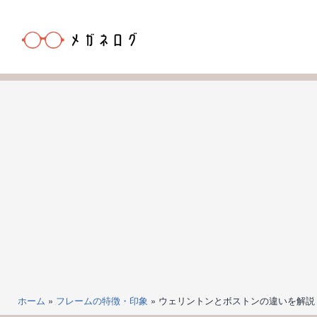
コ
ン
テ
ン
メ
ツ
ガ
へ
ネ
ス
ロ
キ
グ
ッ
プ
ホーム
»
フレームの特徴・印象
»
ウェリントンとボストンの違いを解説