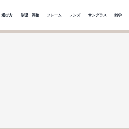
選び方
修理・調整
フレーム
レンズ
サングラス
雑学