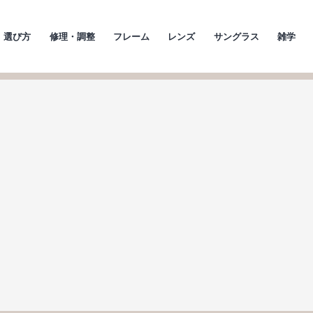
選び方
修理・調整
フレーム
レンズ
サングラス
雑学