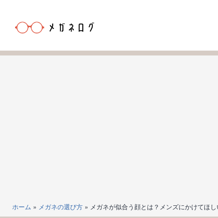
コ
ン
テ
ン
メ
ツ
ガ
へ
ネ
ス
ロ
キ
グ
ッ
プ
ホーム
»
メガネの選び方
»
メガネが似合う顔とは？メンズにかけてほし