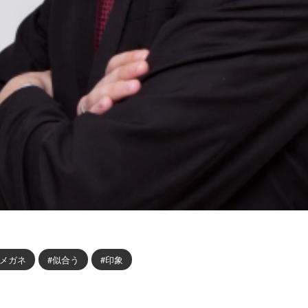
メガネ
似合う
印象