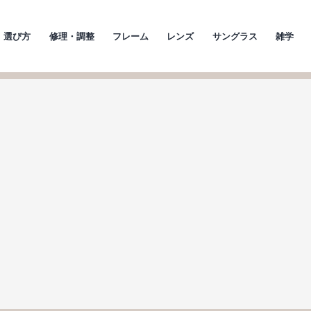
選び方
修理・調整
フレーム
レンズ
サングラス
雑学