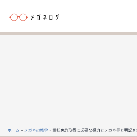
コ
ン
テ
ン
メ
ツ
ガ
へ
ネ
ス
ロ
キ
グ
ッ
プ
ホーム
»
メガネの雑学
»
運転免許取得に必要な視力とメガネ等と明記さ