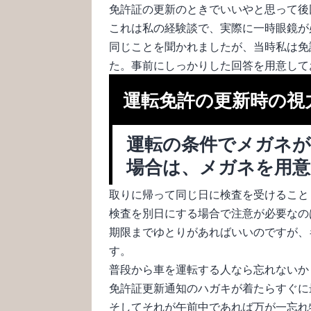
免許証の更新のときでいいやと思って後
これは私の経験談で、実際に一時眼鏡が
同じことを聞かれましたが、当時私は免
た。事前にしっかりした回答を用意して
運転免許の更新時の視
運転の条件でメガネ
場合は、メガネを用
取りに帰って同じ日に検査を受けること
検査を別日にする場合で注意が必要なの
期限までゆとりがあればいいのですが、
す。
普段から車を運転する人なら忘れないか
免許証更新通知のハガキが着たらすぐに
そしてそれが午前中であれば万が一忘れ