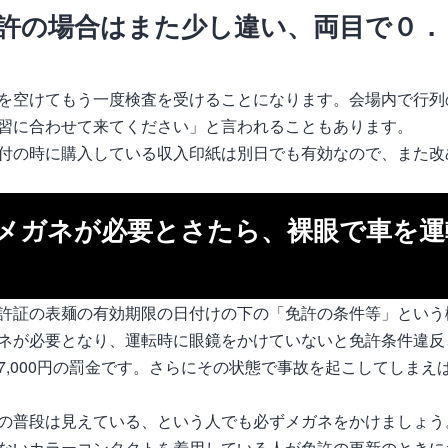
許の場合はまた少し違い、両目で０．
を空けてもう一度検査を受けることになります。会場内で行列
習に合わせて来てください」と言われることもあります。
付の時に購入している収入印紙は別日でも有効なので、また改
メガネが必要とさたら、裸眼で車を運
許証の表麺の有効期限の日付けの下の「免許の条件等」という
ネが必要となり、運転時に眼鏡をかけていないと免許条件違反
7,000円の罰金です。さらにその状態で事故を起こしてしまえ
の普段は見えている、という人でも必ずメガネをかけましょう
ないカラーコンタクトを着用している人が免許の更新のときに