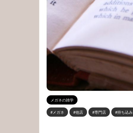
メガネの雑学
メガネ
他店
専門店
持ち込み