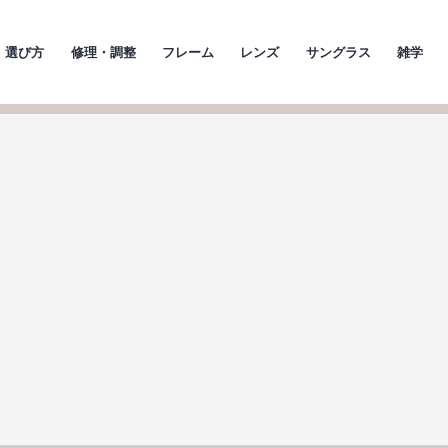
選び方
修理・調整
フレーム
レンズ
サングラス
雑学