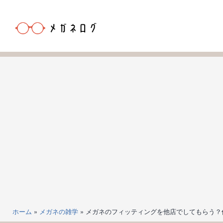
コ
ン
テ
ン
メ
ツ
ガ
へ
ネ
ス
ロ
キ
グ
ッ
プ
ホーム
»
メガネの雑学
»
メガネのフィッティングを他店でしてもらう？