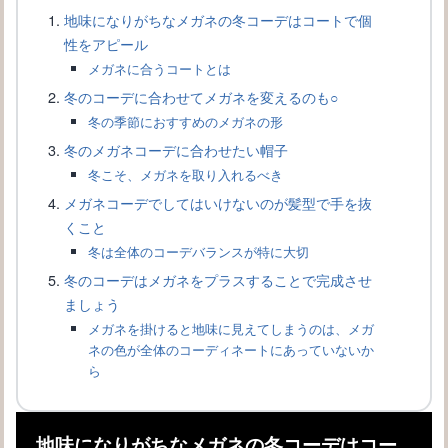
地味になりがちなメガネの冬コーデはコートで個
性をアピール
メガネに合うコートとは
冬のコーデに合わせてメガネを変えるのも○
冬の季節におすすめのメガネの形
メガネのフレームの修理ができる素材と難しい素材について
冬のメガネコーデに合わせたい帽子
冬こそ、メガネを取り入れるべき
メガネコーデでしてはいけないのが髪型で手を抜
くこと
冬は全体のコーデバランスが特に大切
冬のコーデはメガネをプラスすることで完成させ
ましょう
メガネを掛けると地味に見えてしまうのは、メガ
ネの色が全体のコーディネートにあっていないか
ら
メガネが似合うファッションコーデをご紹介！女子必見♪
地味になりがちなメガネの冬コーデはコー