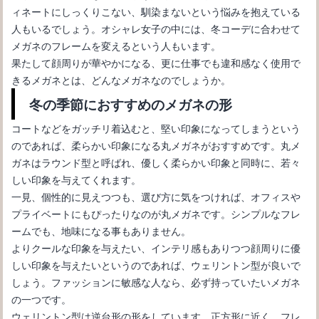
ィネートにしっくりこない、馴染まないという悩みを抱えている
人もいるでしょう。オシャレ女子の中には、冬コーデに合わせて
メガネのネジのゆるみを解消するには？購入店へ相談するのが一
メガネのフレームを変えるという人もいます。
番！
果たして顔周りが華やかになる、更に仕事でも違和感なく使用で
きるメガネとは、どんなメガネなのでしょうか。
冬の季節におすすめのメガネの形
コートなどをガッチリ着込むと、堅い印象になってしまうという
のであれば、柔らかい印象になる丸メガネがおすすめです。丸メ
ガネはラウンド型と呼ばれ、優しく柔らかい印象と同時に、若々
しい印象を与えてくれます。
一見、個性的に見えつつも、選び方に気をつければ、オフィスや
プライベートにもぴったりなのが丸メガネです。シンプルなフレ
ームでも、地味になる事もありません。
よりクールな印象を与えたい、インテリ感もありつつ顔周りに優
メガネをかけている高校生女子は必見！世間からどう思われてい
しい印象を与えたいというのであれば、ウェリントン型が良いで
る？
しょう。ファッションに敏感な人なら、必ず持っていたいメガネ
の一つです。
ウェリントン型は逆台形の形をしています。正方形に近く、フレ