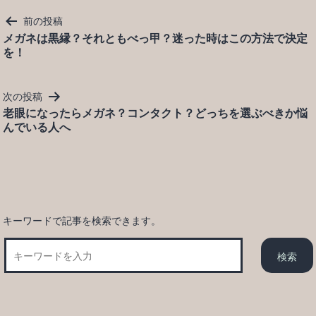
投
前の投稿
稿
メガネは黒縁？それともべっ甲？迷った時はこの方法で決定
を！
ナ
ビ
ゲ
次の投稿
ー
老眼になったらメガネ？コンタクト？どっちを選ぶべきか悩
シ
んでいる人へ
ョ
ン
キーワードで記事を検索できます。