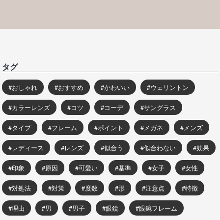
タグ
おしゃれ
おすすめ
かわいい
ウェリントン
カラーレンズ
コツ
コーデ
サングラス
タイプ
フレーム
ポイント
メガネ
メンズ
レディース
レンズ
似合う
似合わない
効果
印象
原因
可愛い
基準
女子
女性
対処法
対策
度数
形
注意点
特徴
理由
男
男子
眼鏡
眼鏡フレーム