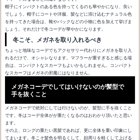
帽子にインパクトのある色を持ってくるのも華やかになり、良い
メガネをかけても可愛いと言われる髪型にするなら！？
でしょう。帽子にコートや洋服、髪などに溶け込むナチュラル色
を持ってきた場合は、靴やバックなどの小物に色を加えて挙げま
しょう。それだけで冬コーデが華やかになります。
冬こそ、メガネを取り入れるべき
ちょっと地味なコーデでもアクセサリー代わりにメガネを取り入
れるだけで、オシャレなります。マフラーが重すぎると感じる場
合は、コンパクトなスカーフもよいかもしれません。コンパクト
なスカーフはメガネの邪魔にはなりません。
メガネコーデでしてはいけないのが髪型で
手を抜くこと
メガネのコーティングを剥がす原因とは？予防方法を紹介
メガネコーデで絶対にしては行けないのが、髪型に手を抜くこと
です。冬はコーデ全体がが重たくなるのはおわかり頂いたと思い
ます。
その上、ロングの重たい黒髪であれば、更に全体を重い印象にし
てまいます。冬こそ髪色を明るくして、顔周りを軽くして上げる