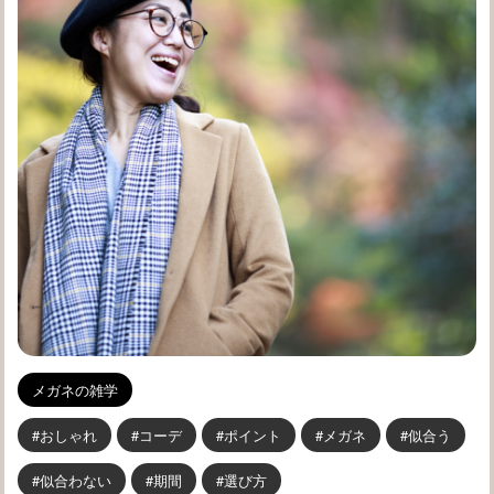
メガネの雑学
おしゃれ
コーデ
ポイント
メガネ
似合う
似合わない
期間
選び方