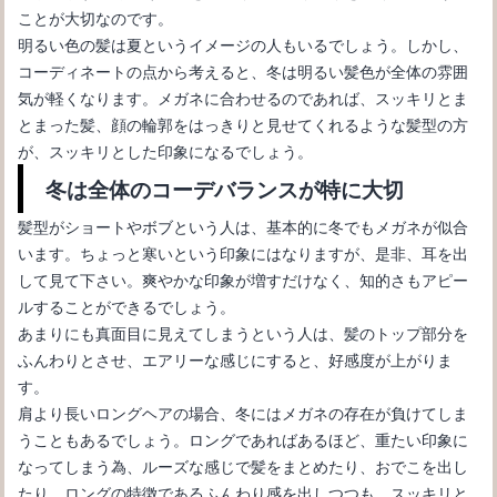
ことが大切なのです。
明るい色の髪は夏というイメージの人もいるでしょう。しかし、
コーディネートの点から考えると、冬は明るい髪色が全体の雰囲
気が軽くなります。メガネに合わせるのであれば、スッキリとま
とまった髪、顔の輪郭をはっきりと見せてくれるような髪型の方
が、スッキリとした印象になるでしょう。
眼鏡の鼻あてが緑になるのは緑青！原因と対処法を解説
冬は全体のコーデバランスが特に大切
髪型がショートやボブという人は、基本的に冬でもメガネが似合
います。ちょっと寒いという印象にはなりますが、是非、耳を出
して見て下さい。爽やかな印象が増すだけなく、知的さもアピー
ルすることができるでしょう。
あまりにも真面目に見えてしまうという人は、髪のトップ部分を
ふんわりとさせ、エアリーな感じにすると、好感度が上がりま
す。
肩より長いロングヘアの場合、冬にはメガネの存在が負けてしま
うこともあるでしょう。ロングであればあるほど、重たい印象に
なってしまう為、ルーズな感じで髪をまとめたり、おでこを出し
たり、ロングの特徴であるふんわり感を出しつつも、スッキリと