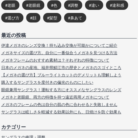
老眼
老眼鏡
色
調整
違い
違和感
選び方
顔
髪型
鼻あて
最近の投稿
伊達メガネのレンズ交換！持ち込み交換が可能かについてご紹介
メガネサイズの選び方。自分に一番似合うメガネを見つける方法
メガネフレームのおすすめ素材は？それぞれの特徴について
日本のメガネの産地、福井県鯖江市の歴史とメガネのスゴイところ
【メガネの選び方】ブルーライトカットのデメリットも理解しよう
購入するサングラスを度付きの偏光のものにしたい
眼鏡兼用サングラス！運転する方にオススメなサングラスのレンズ
メガネと老眼鏡、両方の特徴を持つ遠近両用メガネについて
メガネのフレームの色は自分の肌の色に合わせると失敗しません
サングラスは眩しさを軽減する効果以外にも、日焼けを防ぐ効果も
カテゴリー
サングラスの修理・調整