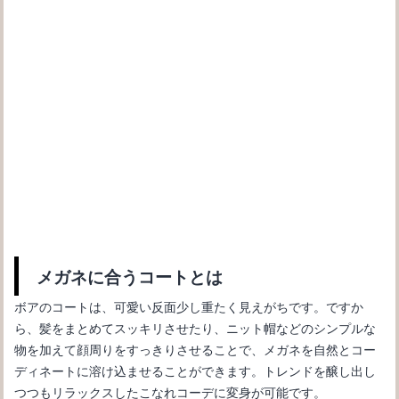
メガネの種類をタイプ別一覧で知りたいなら一見の価値あり！
メガネに合うコートとは
ボアのコートは、可愛い反面少し重たく見えがちです。ですか
ら、髪をまとめてスッキリさせたり、ニット帽などのシンプルな
メガネでマスクが曇る本当の理由とその解決方法を教えます！
物を加えて顔周りをすっきりさせることで、メガネを自然とコー
ディネートに溶け込ませることができます。トレンドを醸し出し
つつもリラックスしたこなれコーデに変身が可能です。