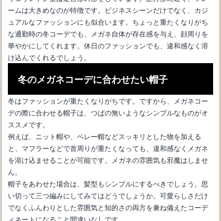
ームは大きめなのが特徴です。ビジネスシーンだけでなく、カジ
ュアルなファッションにも似合います。ちょっと重たくなりがち
な通勤時の冬コーデでも、メガネ自体が存在感を与え、顔周りを
華やかにしてくれます。休日のファッションでも、違和感なく溶
け込んでくれるでしょう。
冬のメガネコーデに合わせたい帽子
冬はファッションが重たくなりがちです。ですから、メガネコー
メガネをかけている時にマスクをしても曇らない方法を知りたい
デの際に合わせる帽子は、つばの無いようなシンプルなものがオ
ススメです。
例えば、ニット帽や、ベレー帽などスッキリとした物を加える
と、マフラーなどで首周りが重たくなっても、違和感なくメガネ
を溶け込ませることが可能です。メガネの雰囲気も邪魔はしませ
ん。
帽子をあわせた場合は、髪型もシンプルにするべきでしょう。思
い切って三つ編みにしてみてはどうでしょうか。可愛らしさだけ
でなくふんわりとした雰囲気と知的さの両方を兼ね備えたコーデ
ィネートになること間違いなしです。