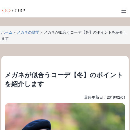
コ
ン
メ
テ
ガ
ン
ネ
ツ
ホーム
»
メガネの雑学
»
メガネが似合うコーデ【冬】のポイントを紹介し
ロ
へ
ます
グ
ス
キ
ッ
プ
メガネが似合うコーデ【冬】のポイント
を紹介します
最終更新日：2019/02/01