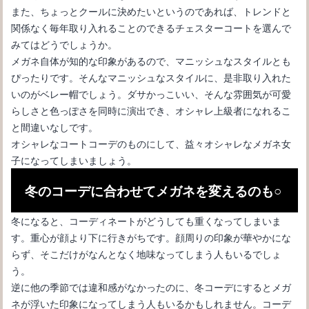
また、ちょっとクールに決めたいというのであれば、トレンドと
関係なく毎年取り入れることのできるチェスターコートを選んで
みてはどうでしょうか。
メガネ自体が知的な印象があるので、マニッシュなスタイルとも
ぴったりです。そんなマニッシュなスタイルに、是非取り入れた
いのがベレー帽でしょう。ダサかっこいい、そんな雰囲気が可愛
らしさと色っぽさを同時に演出でき、オシャレ上級者になれるこ
と間違いなしです。
オシャレなコートコーデのものにして、益々オシャレなメガネ女
メガネフレームの色塗りは自分でできる？メガネの塗装について
子になってしまいましょう。
冬のコーデに合わせてメガネを変えるのも○
冬になると、コーディネートがどうしても重くなってしまいま
す。重心が顔より下に行きがちです。顔周りの印象が華やかにな
らず、そこだけがなんとなく地味なってしまう人もいるでしょ
う。
逆に他の季節では違和感がなかったのに、冬コーデにするとメガ
ネが浮いた印象になってしまう人もいるかもしれません。コーデ