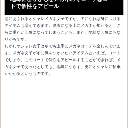
トで個性をアピール
巷にあふれるオシャレメガネ女子ですが、冬になれば身につける
アイテムも増えてきます。厚着になる上にメガネが加わると、さ
らに重たい印象になってしまうことも。また、地味な印象にもな
りがちです。
しかしオシャレ女子は冬でも上手にメガネコーデを楽しんでいま
す。メガネ女子が冬に気をつかいたいアイテムといえば、コート
でしょう。このコートで個性をアピールすることができれば、メ
ガネ女子であったとしても、地味にならず、更にオシャレに拍車
がかかるというものです。
運転免許取得に必要な視力とメガネ等と明記された場合の注意点