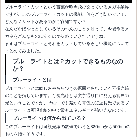
び
ブルーライトカットという言葉が昨今飛び交っているメガネ業界
ですが、このブルーライトカットの機能、何をどう防いでいて、
どんなメリットがあるのかご存知ですか？
なんだかぼやっとしているそのへんのことを知って、今後作るメ
ガネをどんなものにするのか決めていきたいですね。
まずはブルーライトとそれをカットしているらしい機能について
まとめてみました。
ブルーライトとは？カットできるものなの
か？
ブルーライトとは
ウェリントンはメガネの中で最もメンズにおすすめのフレームで
ブルーライトとは眩しさやちらつきの原因とされている可視光線
す♪
のことを指しています。可視光線とは文字通り目に見える範囲の
光ということですが、その中でも紫から青色の短波長光であるブ
ルーライトは可視光線の中で最もエネルギーが強い光なのです。
ブルーライトは何から出ている？
このブルーライトは可視光線の数値でいうと380nmから500nmの
ものを指すそうです。