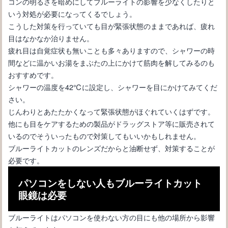
コンの明るさを暗めにしてブルーライトの影響を少なくしたりと
いう対処が必要になってくるでしょう。
こうした対策を行っていても目が緊張状態のままであれば、疲れ
目はなかなか治りません。
疲れ目は自覚症状も無いことも多々ありますので、シャワーの時
間などに温かいお湯をまぶたの上にかけて筋肉を解してみるのも
おすすめです。
シャワーの温度を42℃に設定し、シャワーを目にかけてみてくだ
さい。
じんわりとあたたかくなって緊張状態がほぐれていくはずです。
他にも目をケアするための製品がドラッグストア等に販売されて
眼鏡のレンズに厚みが･･･目の大きさに関係？自然に見える眼鏡選
いるのでそういったもので対策してもいいかもしれません。
び
ブルーライトカットのレンズだからと油断せず、対策することが
必要です。
パソコンをしない人もブルーライトカット
眼鏡は必要
ブルーライトはパソコンを使わない方の目にも他の場所から影響