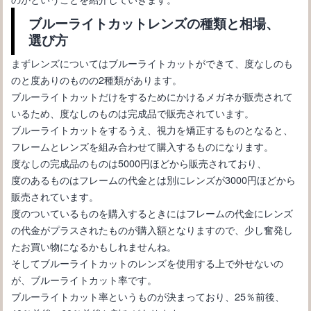
ブルーライトカットレンズの種類と相場、
選び方
まずレンズについてはブルーライトカットができて、度なしのも
のと度ありのものの2種類があります。
ブルーライトカットだけをするためにかけるメガネが販売されて
老眼鏡の度数は年齢で上がるもの？自分に合った老眼鏡選び
いるため、度なしのものは完成品で販売されています。
ブルーライトカットをするうえ、視力を矯正するものとなると、
フレームとレンズを組み合わせて購入するものになります。
度なしの完成品のものは5000円ほどから販売されており、
度のあるものはフレームの代金とは別にレンズが3000円ほどから
販売されています。
度のついているものを購入するときにはフレームの代金にレンズ
の代金がプラスされたものが購入額となりますので、少し奮発し
たお買い物になるかもしれませんね。
そしてブルーライトカットのレンズを使用する上で外せないの
が、ブルーライトカット率です。
メガネの黒縁スクエア型が似合う顔型とメガネを選ぶポイントと
ブルーライトカット率というものが決まっており、25％前後、
は？