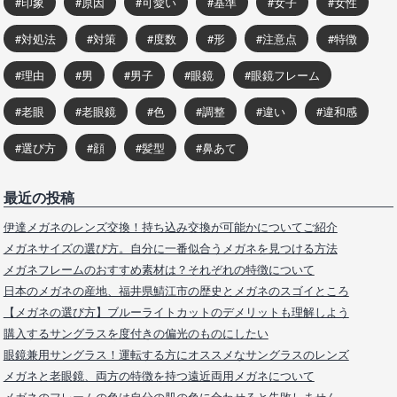
印象
原因
可愛い
基準
女子
女性
対処法
対策
度数
形
注意点
特徴
理由
男
男子
眼鏡
眼鏡フレーム
老眼
老眼鏡
色
調整
違い
違和感
選び方
顔
髪型
鼻あて
最近の投稿
伊達メガネのレンズ交換！持ち込み交換が可能かについてご紹介
メガネサイズの選び方。自分に一番似合うメガネを見つける方法
メガネフレームのおすすめ素材は？それぞれの特徴について
日本のメガネの産地、福井県鯖江市の歴史とメガネのスゴイところ
【メガネの選び方】ブルーライトカットのデメリットも理解しよう
購入するサングラスを度付きの偏光のものにしたい
眼鏡兼用サングラス！運転する方にオススメなサングラスのレンズ
メガネと老眼鏡、両方の特徴を持つ遠近両用メガネについて
メガネのフレームの色は自分の肌の色に合わせると失敗しません