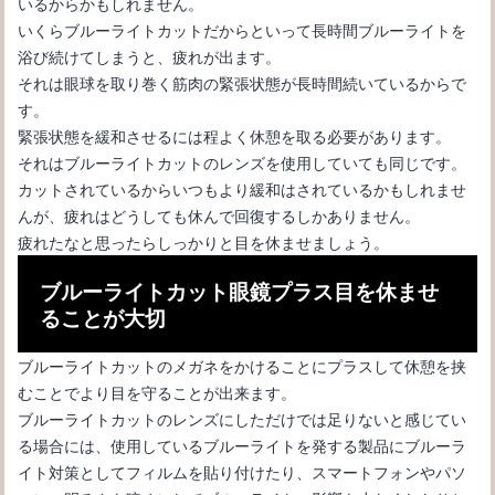
いるからかもしれません。
いくらブルーライトカットだからといって長時間ブルーライトを
浴び続けてしまうと、疲れが出ます。
それは眼球を取り巻く筋肉の緊張状態が長時間続いているからで
す。
メガネの形の選び方。輪郭に合わせた自分に似合うメガネの探し
緊張状態を緩和させるには程よく休憩を取る必要があります。
方
それはブルーライトカットのレンズを使用していても同じです。
カットされているからいつもより緩和はされているかもしれませ
んが、疲れはどうしても休んで回復するしかありません。
疲れたなと思ったらしっかりと目を休ませましょう。
ブルーライトカット眼鏡プラス目を休ませ
ることが大切
ブルーライトカットのメガネをかけることにプラスして休憩を挟
むことでより目を守ることが出来ます。
ブルーライトカットのレンズにしただけでは足りないと感じてい
る場合には、使用しているブルーライトを発する製品にブルーラ
メガネタイプの老眼鏡で安いものと高いものの違いと選び方
イト対策としてフィルムを貼り付けたり、スマートフォンやパソ