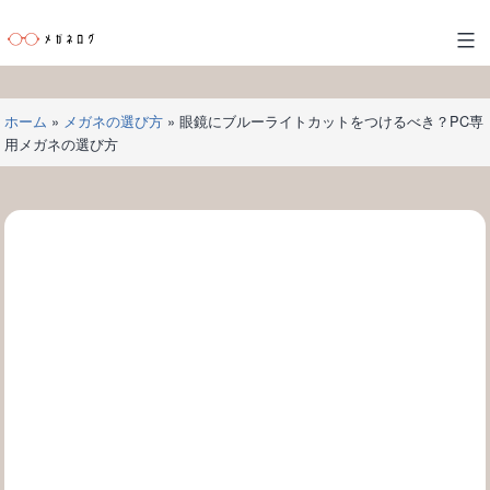
コ
ン
メ
テ
ガ
ン
ネ
ツ
ホーム
»
メガネの選び方
»
眼鏡にブルーライトカットをつけるべき？PC専
ロ
へ
用メガネの選び方
グ
ス
キ
ッ
プ