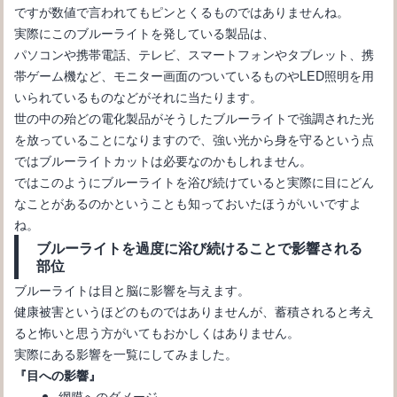
ですが数値で言われてもピンとくるものではありませんね。
実際にこのブルーライトを発している製品は、
パソコンや携帯電話、テレビ、スマートフォンやタブレット、携
帯ゲーム機など、モニター画面のついているものやLED照明を用
いられているものなどがそれに当たります。
世の中の殆どの電化製品がそうしたブルーライトで強調された光
眼鏡フレーム！似合う・似合わないを見極めるポイントとは！？
を放っていることになりますので、強い光から身を守るという点
ではブルーライトカットは必要なのかもしれません。
ではこのようにブルーライトを浴び続けていると実際に目にどん
なことがあるのかということも知っておいたほうがいいですよ
ね。
ブルーライトを過度に浴び続けることで影響される
部位
ブルーライトは目と脳に影響を与えます。
健康被害というほどのものではありませんが、蓄積されると考え
ると怖いと思う方がいてもおかしくはありません。
実際にある影響を一覧にしてみました。
『目への影響』
メガネを作る時に必要な視力と度数について正しく理解しましょ
網膜へのダメージ