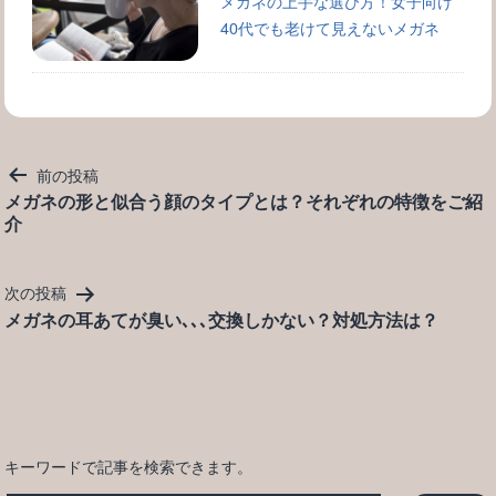
メガネの上手な選び方！女子向け
40代でも老けて見えないメガネ
投
前の投稿
稿
メガネの形と似合う顔のタイプとは？それぞれの特徴をご紹
介
ナ
ビ
ゲ
次の投稿
ー
メガネの耳あてが臭い､､､交換しかない？対処方法は？
シ
ョ
ン
キーワードで記事を検索できます。