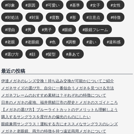
印象
原因
可愛い
基準
女子
女性
対処法
対策
度数
形
注意点
特徴
理由
男
男子
眼鏡
眼鏡フレーム
老眼
老眼鏡
色
調整
違い
違和感
選び方
顔
髪型
鼻あて
最近の投稿
伊達メガネのレンズ交換！持ち込み交換が可能かについてご紹介
メガネサイズの選び方。自分に一番似合うメガネを見つける方法
メガネフレームのおすすめ素材は？それぞれの特徴について
日本のメガネの産地、福井県鯖江市の歴史とメガネのスゴイところ
【メガネの選び方】ブルーライトカットのデメリットも理解しよう
購入するサングラスを度付きの偏光のものにしたい
眼鏡兼用サングラス！運転する方にオススメなサングラスのレンズ
メガネと老眼鏡、両方の特徴を持つ遠近両用メガネについて