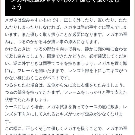
ょう
メガネをかけても可愛いと言われる髪型にするなら！？
メガネは歪みやすいものです。正しく外したり、置いたり、たた
んだりしまったりしなければ、メガネは尚の事すぐに歪んでしま
います。また優しく取り扱うことが必要になります。メガネの歪
みは、つるのかかる耳が痛い事の原因になります。
かけるときは、つるの部分を両手で持ち、静かに顔の幅に合わせ
て差し込みましょう。固定できたかどうか、必ず確認してくださ
い。逆に外すときは両手でつるを持ちましょう。メガネを置く際
には、フレームを開いたままで、レンズ上部を下にしてキズがつ
かない様におくことがベストです。
つるをたたむ場合は、左側から先に次に右側をたたみましょう。
つるの部分を持ってたたまず、フレームをしっかりと手で支えた
メガネのコーティングを剥がす原因とは？予防方法を紹介
状態でたたみましょう。
ケースにしまう場合、メガネ拭きを折ってケースの底に敷き、レ
ンズを下向きにして入れるとキズがつかず歪みが少なくなりま
す。
この様に、正しくそして優しくメガネを扱うことで、メガネの歪