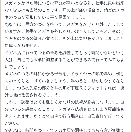
メガネをかけた時につるの部分が痛いとなると、仕事に集中出来
なくなるのも当然のことです。耳の上が痛い場合は、殆どはメガ
ネのつるが変形している事が原因でしょう。
あなたは、両方のつるを持って、メガネをかけたり外したりして
メガネの種類をタイプ別一覧で知りたいなら一見の価値あり！
いますか。片手でメガネを外したりかけたりしていると、そのう
ち左右のつるの部分が変形し、耳の上に負担をかけてしまうこと
に成りかねません。
メガネ店に行ってつるの歪みを調整してもらう時間がないという
人は、自宅でも簡単に調整することができるので行ってみてもよ
いでしょう。
メガネのつるの耳にかかる部分を、ドライヤーの熱で温め、優し
くゆっくりと曲げていきましょう。温めると、動かしやすくなり
ます。つるの先端の部分と耳の形が丁度良くフィットすれば、掛
け心地は改善されるでしょう。
しかし、調整はとても難しくかなりの技術が必要になります。自
メガネでマスクが曇る本当の理由とその解決方法を教えます！
分でつるを調整することで、メガネを破損させてしまう可能性も
考えられます。あくまで自宅で行う場合は、自己責任で行ってく
ださい。
できれば、時間をつくってメガネ店で調整してもらう方が無難で