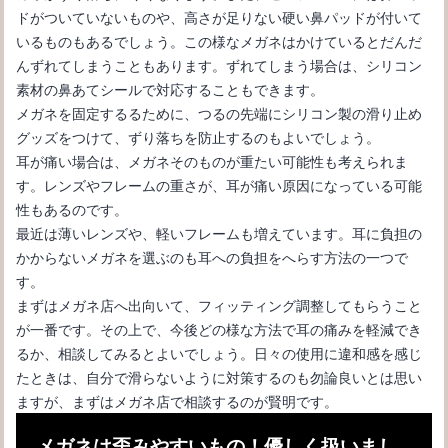
ドがついていないものや、高さが足りない硬い鼻パッドが付いて
いるものもあるでしょう。この様なメガネはかけているとだんだ
んずれてしまうこともあります。ずれてしまう場合は、シリコン
素材の鼻あてシールで対応することもできます。
メガネを固定するるために、つるの先端にシリコン製の滑り止め
グッズをつけて、ずり落ちを防止するのもよいでしょう。
耳が痛い場合は、メガネそのものが重たい可能性も考えられま
す。レンズやフレームの重さが、耳が痛い原因になっている可能
メガネをかけている時にマスクをしても曇らない方法を知りたい
性もあるのです。
最近は薄いレンズや、軽いフレームも増えています。耳に負担の
かからないメガネを選ぶのも耳への負担をへらす方法の一つで
す。
まずはメガネ店へ出向いて、フィッティング調整してもらうこと
が一番です。その上で、今後どの様な方法で耳の痛みを軽減でき
るか、相談してみるとよいでしょう。日々の使用に違和感を感じ
たときは、自分で滑らないように対策するのも勿論良いとは思い
ますが、まずはメガネ店で相談するのが賢明です。
メガネは歪みやすいもの！優しく扱いまし