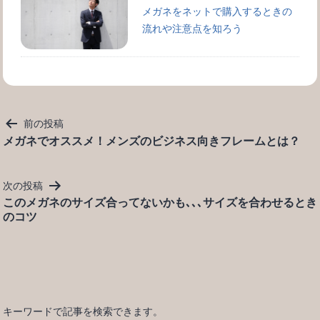
メガネをネットで購入するときの
流れや注意点を知ろう
投
前の投稿
稿
メガネでオススメ！メンズのビジネス向きフレームとは？
ナ
ビ
次の投稿
ゲ
このメガネのサイズ合ってないかも､､､サイズを合わせるとき
ー
のコツ
シ
ョ
ン
キーワードで記事を検索できます。