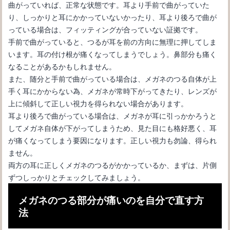
曲がっていれば、正常な状態です。耳より手前で曲がっていた
り、しっかりと耳にかかっていないかったり、耳より後ろで曲が
っている場合は、フィッティングが合っていない証拠です。
手前で曲がっていると、つるが耳を前の方向に無理に押してしま
います。耳の付け根が痛くなってしまうでしょう。鼻部分も痛く
なることがあるかもしれません。
また、随分と手前で曲がっている場合は、メガネのつる自体が上
手く耳にかからない為、メガネが常時下がってきたり、レンズが
上に傾斜して正しい視力を得られない場合があります。
耳より後ろで曲がっている場合は、メガネが耳に引っかかろうと
してメガネ自体が下がってしまうため、見た目にも格好悪く、耳
運転免許取得に必要な視力とメガネ等と明記された場合の注意点
が痛くなってしまう要因になります。正しい視力も勿論、得られ
ません。
両方の耳に正しくメガネのつるがかかっているか、まずは、片側
ずつしっかりとチェックしてみましょう。
メガネのつる部分が痛いのを自分で直す方
法