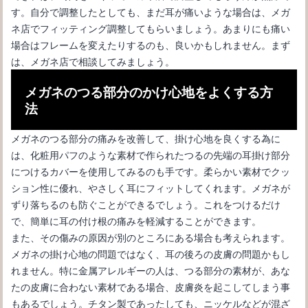
す。自分で調整したとしても、まだ耳が痛いような場合は、メガ
ネ店でフィッティング調整してもらいましょう。あまりにも痛い
場合はフレームを変えたりするのも、良いかもしれません。まず
は、メガネ店で相談してみましょう。
メガネのつる部分のかけ心地をよくする方
法
メガネフレームの色塗りは自分でできる？メガネの塗装について
メガネのつる部分の痛みを改善して、掛け心地を良くする為に
は、化粧用パフのような素材で作られたつるの先端の耳掛け部分
につけるカバーを使用してみるのも手です。柔らかい素材でクッ
ション性に優れ、やさしく耳にフィットしてくれます。メガネが
ずり落ちるのも防ぐことができるでしょう。これをつけるだけ
で、簡単に耳の付け根の痛みを軽減することができます。
また、その傷みの原因が別のところにある場合も考えられます。
メガネの掛け心地の問題ではなく、耳の後ろの皮膚の問題かもし
れません。特に金属アレルギーの人は、つる部分の素材が、あな
たの皮膚に合わない素材である場合、皮膚炎を起こしてしまう事
もあるでしょう。チタン製であったしても、ニッケルなどが混ざ