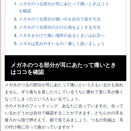
メガネのつる部分が耳にあたって痛いときはココ
を確認
メガネのつる部分が痛いのを自分で直す方法
メガネのつる部分のかけ心地をよくする方法
メガネをかけて痛い場所があるときにはお店へ
メガネのフレームの修理ができる素材と難しい素材について
メガネは歪みやすいもの！優しく扱いましょう
メガネのつる部分が耳にあたって痛いとき
はココを確認
メガネのつるの部分が耳にあたって痛いという人もいるかも知れ
ません。ずり落ちを直したりしているうちに擦れて更に耳が痛く
なってしまったという人もいるでしょう。
そのメガネのフィッティング、あなたに合っていますか。合って
いるかどうかは自分で確認することができます。どちらかの耳を
後ろから指で押さえて、鏡で見てみましょう。つるの先端は、耳
メガネが似合うファッションコーデをご紹介！女子必見♪
の付け根に沿って曲がっていますか？