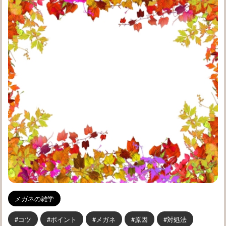
メガネの雑学
コツ
ポイント
メガネ
原因
対処法