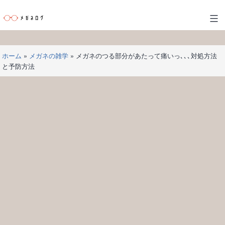
コ
ン
メ
テ
ガ
ン
ネ
ツ
ホーム
»
メガネの雑学
»
メガネのつる部分があたって痛いっ､､､対処方法
ロ
へ
と予防方法
グ
ス
キ
ッ
プ