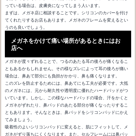
っている場合は、皮膚炎になってしまう人います。
メガネのネジのゆるみを解消するには？購入店へ相談するのが一
まずは、メガネ店に相談することです。シリコンのカバーを付け
番！
てくれたりするお店もあります。メガネのフレームを変えるとい
うのも良いでしょう。
メガネをかけて痛い場所があるときにはお
店へ
メガネが度々ずれることで、つるのあたる耳の後ろが痛くなるこ
ともあるかもしれません。その様なズレによって耳の後ろが痛い
場合は、鼻あて部分にも負担がかかり、鼻も痛くなります。
このズレを防止するためには、鼻あてにも工夫が必要です。大抵
のメガネには、元から耐久性や透明度に優れたハードパッドがつ
いています。しかし、この様なハードパッドの場合、汗をかくと
メガネをかけている高校生女子は必見！世間からどう思われてい
メガネがずれたり、鼻パッドのあたる部分が痛くなったりするこ
る？
ともあります。そんなときは、鼻パッドをシリコンパッドにかえ
てみましょう。
吸着性のよいシリコンパッドに変えると、肌にフィットして、メ
ガネがずり落ちにくくなります。また、セルフレームには鼻パッ