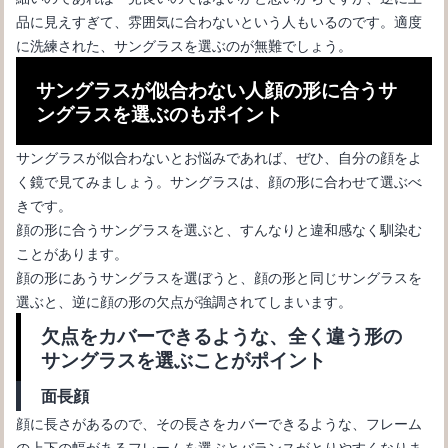
品に見えすぎて、雰囲気に合わないという人もいるのです。適度
眩しいのはサングラスが透明だから？眩しくないサングラスとは
に洗練された、サングラスを選ぶのが無難でしょう。
サングラスが似合わない人顔の形に合うサ
ングラスを選ぶのもポイント
サングラスが似合わないとお悩みであれば、ぜひ、自分の顔をよ
く鏡で見てみましょう。サングラスは、顔の形に合わせて選ぶべ
きです。
顔の形に合うサングラスを選ぶと、すんなりと違和感なく馴染む
ことがあります。
顔の形にあうサングラスを選ぼうと、顔の形と同じサングラスを
選ぶと、逆に顔の形の欠点が強調されてしまいます。
欠点をカバーできるような、全く違う形の
サングラスを選ぶことがポイント
面長顔
顔に長さがあるので、その長さをカバーできるような、フレーム
の上下の幅があるフレームを選ぶとバランスがとりやすくなりま