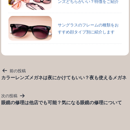
ンズどちらがいい？特徴をご紹介
サングラスのフレームの種類をお
すすめ顔タイプ別に紹介します
投
前の投稿
稿
カラーレンズメガネは夜にかけてもいい？夜も使えるメガネ
ナ
ビ
次の投稿
ゲ
眼鏡の修理は他店でも可能？気になる眼鏡の修理について
ー
シ
ョ
ン