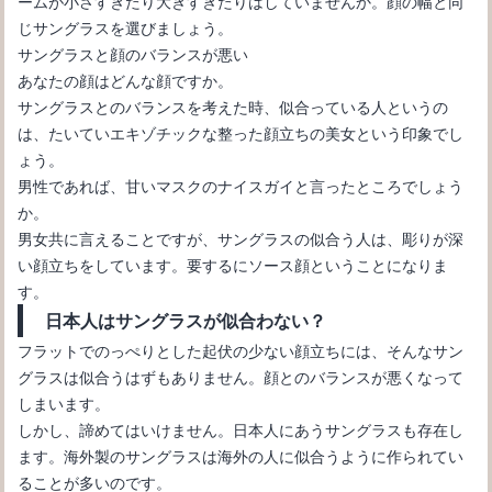
ームが小さすぎたり大きすぎたりはしていませんか。顔の幅と同
じサングラスを選びましょう。
サングラスと顔のバランスが悪い
あなたの顔はどんな顔ですか。
サングラスとのバランスを考えた時、似合っている人というの
サングラスのフレーム選び【メンズ】自分に似合う形の選び方
は、たいていエキゾチックな整った顔立ちの美女という印象でし
ょう。
男性であれば、甘いマスクのナイスガイと言ったところでしょう
か。
男女共に言えることですが、サングラスの似合う人は、彫りが深
い顔立ちをしています。要するにソース顔ということになりま
す。
日本人はサングラスが似合わない？
フラットでのっぺりとした起伏の少ない顔立ちには、そんなサン
グラスは似合うはずもありません。顔とのバランスが悪くなって
しまいます。
サングラスに求める効果とは､､､大切なのはレンズの色ではない？
しかし、諦めてはいけません。日本人にあうサングラスも存在し
ます。海外製のサングラスは海外の人に似合うように作られてい
ることが多いのです。