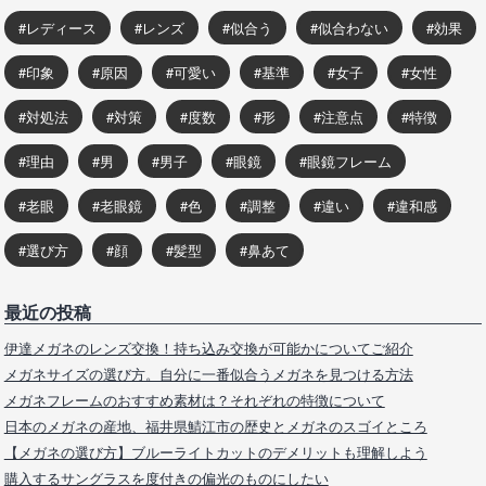
レディース
レンズ
似合う
似合わない
効果
印象
原因
可愛い
基準
女子
女性
対処法
対策
度数
形
注意点
特徴
理由
男
男子
眼鏡
眼鏡フレーム
老眼
老眼鏡
色
調整
違い
違和感
選び方
顔
髪型
鼻あて
最近の投稿
伊達メガネのレンズ交換！持ち込み交換が可能かについてご紹介
メガネサイズの選び方。自分に一番似合うメガネを見つける方法
メガネフレームのおすすめ素材は？それぞれの特徴について
日本のメガネの産地、福井県鯖江市の歴史とメガネのスゴイところ
【メガネの選び方】ブルーライトカットのデメリットも理解しよう
購入するサングラスを度付きの偏光のものにしたい