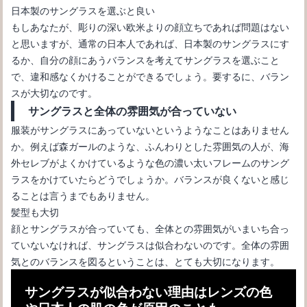
日本製のサングラスを選ぶと良い
もしあなたが、彫りの深い欧米よりの顔立ちであれば問題はない
と思いますが、通常の日本人であれば、日本製のサングラスにす
るか、自分の顔にあうバランスを考えてサングラスを選ぶこと
で、違和感なくかけることができるでしょう。要するに、バラン
スが大切なのです。
サングラスと全体の雰囲気が合っていない
服装がサングラスにあっていないというようなことはありません
か。例えば森ガールのような、ふんわりとした雰囲気の人が、海
サングラスの選び方【メンズ編】失敗なしで似合うポイントを紹
外セレブがよくかけているような色の濃い太いフレームのサング
介
ラスをかけていたらどうでしょうか。バランスが良くないと感じ
ることは言うまでもありません。
髪型も大切
顔とサングラスが合っていても、全体との雰囲気がいまいち合っ
ていないなければ、サングラスは似合わないのです。全体の雰囲
気とのバランスを図るということは、とても大切になります。
サングラスが似合わない理由はレンズの色