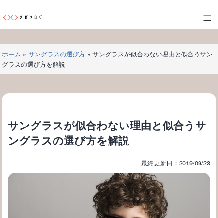
コ
ン
メ
テ
ガ
ン
ネ
ツ
ホーム
»
サングラスの選び方
»
サングラスが似合わない理由と似合うサン
ロ
へ
グラスの選び方を解説
グ
ス
キ
ッ
プ
サングラスが似合わない理由と似合うサ
ングラスの選び方を解説
最終更新日：2019/09/23