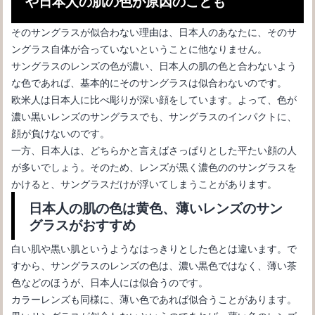
や日本人の肌の色が原因のことも
そのサングラスが似合わない理由は、日本人のあなたに、そのサ
ングラス自体が合っていないということに他なりません。
サングラスが紫外線をカット出来る寿命をお教します！
サングラスのレンズの色が濃い、日本人の肌の色と合わないよう
な色であれば、基本的にそのサングラスは似合わないのです。
欧米人は日本人に比べ彫りが深い顔をしています。よって、
色が
濃い黒いレンズのサングラスでも、サングラスのインパクトに、
顔が負けない
のです。
一方、日本人は、どちらかと言えばさっぱりとした平たい顔の人
が多いでしょう。そのため、レンズが黒く濃色ののサングラスを
かけると、サングラスだけが浮いてしまうことがあります。
日本人の肌の色は黄色、薄いレンズのサン
グラスがおすすめ
白い肌や黒い肌というようなはっきりとした色とは違います。で
顔の小さい人におすすめなサングラスとは？選び方を伝授します
すから、サングラスのレンズの色は、濃い黒色ではなく、薄い茶
色などのほうが、日本人には似合うのです。
カラーレンズも同様に、薄い色であれば似合うことがあります。