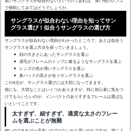
黒いサングラスが似合わないというのであれば、薄い色のレンズ
で挑戦してみてはどうでしょうか。
サングラスが似合わない理由を知ってサン
グラス選び！似合うサングラスの選び方
サングラスが似合わない理由がわかったところで、あとは似合う
サングラスを選ぶ方法を探っていきましょう。
顔の大きさにあったサングラスを選ぶ
サングラスの度付きで安いのはどうなの？失敗しない購入の方法
眉毛がフレームのトップに被るようなサングラスを選ぶ
レンズの色が薄いサングラスを選ぶ
鼻パッドの高さが合うサングラスを選ぶ
この4点が、サングラス選びには大切になってきます。
他にも、大切なことはいくつかありますが、特に初心者に気をつ
けてもらいたいのが、
インパクトのありすぎるフレームは選ばな
いということ
です。
太すぎず、細すぎず、適度な太さのフレー
ムを選ぶことが無難
細いのであれば一見良いのではないかと思いがちですが、逆に上