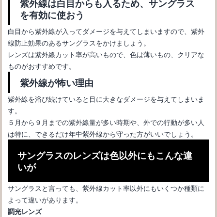
紫外線は白目からも入るため、サングラス
を有効に使おう
白目から紫外線が入ってダメージを与えてしまいますので、紫外
線防止効果のあるサングラスをかけましょう。
レンズは紫外線カット率が高いもので、色は薄いもの、クリアな
ものがおすすめです。
紫外線が怖い理由
サングラスの選び方【メンズ編】失敗なしで似合うポイントを紹
紫外線を浴び続けていると目に大きなダメージを与えてしまいま
介
す。
５月から９月までの紫外線量が多い時期や、外での行動が多い人
は特に、できるだけ年中紫外線から守った方がいいでしょう。
サングラスのレンズは色以外にもこんな違
いが
サングラスと言っても、紫外線カット率以外にもいくつか種類に
よって違いがあります。
調光レンズ