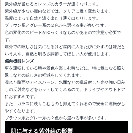
紫外線が当たるとレンズのカラーが濃くなります。
紫外線が少ない屋内などでは、クリアに近く変わります。
サングラスが紫外線をカット出来る寿命をお教します！
温度によって自然と濃く出たり薄く出たりします。
ブラウン系とグレー系の２色から選べる事が多いです。
色の変化のスピードがゆっくりなものがあるので注意が必要で
す。
屋外での眩しさは気になるけど屋内に入るたびに外すのは嫌だと
いう人や、自然と明るさ調節してほしい人が使用します。
偏向機能レンズ
車を運転している時や景色を楽しむ時などに、特に気になる照り
返しなどの眩しさの軽減をしてくれます。
濡れた路面やアイスバーン、水面などの乱反射した光や強い日差
しの反射光などをカットしてくれるので、ドライブやアウトドア
顔の小さい人におすすめなサングラスとは？選び方を伝授します
におすすめです。
また、ガラスに映りこむものも抑えてくれるので安全に運転がし
やすくなります。
ブラウン系とグレー系の２色から選べる事が多いです。
肌に与える紫外線の影響