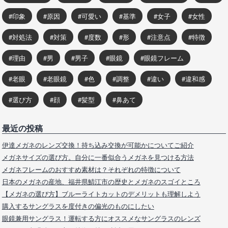
印象
原因
可愛い
基準
女子
女性
対処法
対策
度数
形
注意点
特徴
理由
男
男子
眼鏡
眼鏡フレーム
老眼
老眼鏡
色
調整
違い
違和感
選び方
顔
髪型
鼻あて
最近の投稿
伊達メガネのレンズ交換！持ち込み交換が可能かについてご紹介
メガネサイズの選び方。自分に一番似合うメガネを見つける方法
メガネフレームのおすすめ素材は？それぞれの特徴について
日本のメガネの産地、福井県鯖江市の歴史とメガネのスゴイところ
【メガネの選び方】ブルーライトカットのデメリットも理解しよう
購入するサングラスを度付きの偏光のものにしたい
眼鏡兼用サングラス！運転する方にオススメなサングラスのレンズ