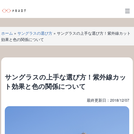
コ
ン
メ
テ
ガ
ン
ネ
ツ
ホーム
»
サングラスの選び方
»
サングラスの上手な選び方！紫外線カット
ロ
へ
効果と色の関係について
グ
ス
キ
ッ
プ
サングラスの上手な選び方！紫外線カッ
ト効果と色の関係について
最終更新日：2018/12/07