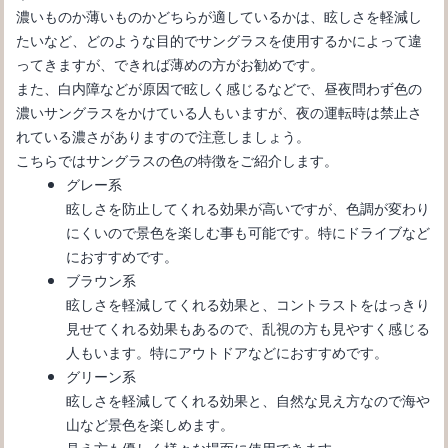
濃いものか薄いものかどちらが適しているかは、眩しさを軽減し
たいなど、どのような目的でサングラスを使用するかによって違
ってきますが、できれば薄めの方がお勧めです。
また、白内障などが原因で眩しく感じるなどで、昼夜問わず色の
濃いサングラスをかけている人もいますが、夜の運転時は禁止さ
サングラスが似合わない理由と似合うサングラスの選び方を解説
れている濃さがありますので注意しましょう。
こちらではサングラスの色の特徴をご紹介します。
グレー系
眩しさを防止してくれる効果が高いですが、色調が変わり
にくいので景色を楽しむ事も可能です。特にドライブなど
におすすめです。
ブラウン系
眩しさを軽減してくれる効果と、コントラストをはっきり
見せてくれる効果もあるので、乱視の方も見やすく感じる
人もいます。特にアウトドアなどにおすすめです。
グリーン系
カラーレンズメガネは夜にかけてもいい？夜も使えるメガネ
眩しさを軽減してくれる効果と、自然な見え方なので海や
山など景色を楽しめます。
見え方も優しく様々な場面に使用できます。