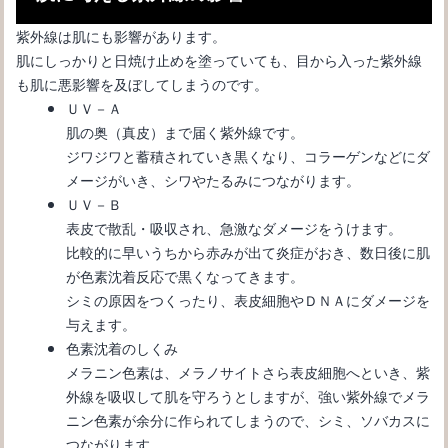
紫外線は肌にも影響があります。
肌にしっかりと日焼け止めを塗っていても、目から入った紫外線
も肌に悪影響を及ぼしてしまうのです。
ＵＶ－Ａ
肌の奥（真皮）まで届く紫外線です。
ジワジワと蓄積されていき黒くなり、コラーゲンなどにダ
サングラスの度付きで安いのはどうなの？失敗しない購入の方法
メージがいき、シワやたるみにつながります。
ＵＶ－Ｂ
表皮で散乱・吸収され、急激なダメージをうけます。
比較的に早いうちから赤みが出て炎症がおき、数日後に肌
が色素沈着反応で黒くなってきます。
シミの原因をつくったり、表皮細胞やＤＮＡにダメージを
与えます。
色素沈着のしくみ
メラニン色素は、メラノサイトさら表皮細胞へといき、紫
外線を吸収して肌を守ろうとしますが、強い紫外線でメラ
ニン色素が余分に作られてしまうので、シミ、ソバカスに
つながります。