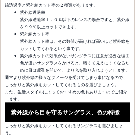
線透過率と紫外線カット率の２種類があります。
紫外線透過率
紫外線透過率１．０％以下のレンズの場合ですと、紫外線
を９９％以上カットできます。
紫外線カット率
紫外線カット率は、その数値が高ければ高いほど紫外線を
カットしてくれるという事です。
紫外線カットの効果がないサングラスに注意が必要な理由
色が濃いサングラスをかけると、暗くて見えにくくなるた
めに目は瞳孔を開いて、より光を取り入れようとします。
通常より紫外線の様々なダメージを受けてしまう事になるので、
サングラスが似合わない原因は？自分に似合う男のサングラス選
しっかりと紫外線をカットしてくれるものを選びましょう。
び
また、生活スタイルによっておすすめの色もありますのでご紹介
します。
紫外線から目を守るサングラス、色の特徴
しっかりと紫外線をカットしてくれるサングラスを選びましょ
う。