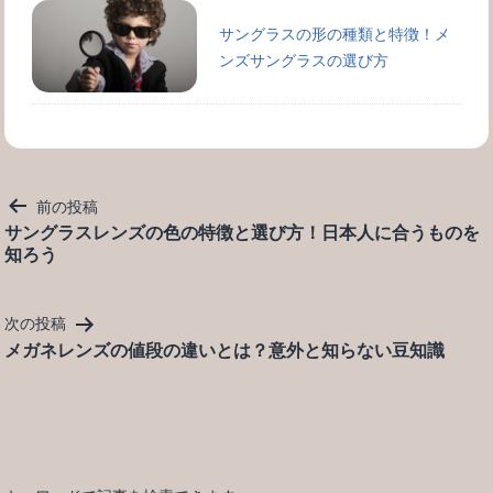
サングラスの形の種類と特徴！メ
ンズサングラスの選び方
投
前の投稿
稿
サングラスレンズの色の特徴と選び方！日本人に合うものを
知ろう
ナ
ビ
ゲ
次の投稿
ー
メガネレンズの値段の違いとは？意外と知らない豆知識
シ
ョ
ン