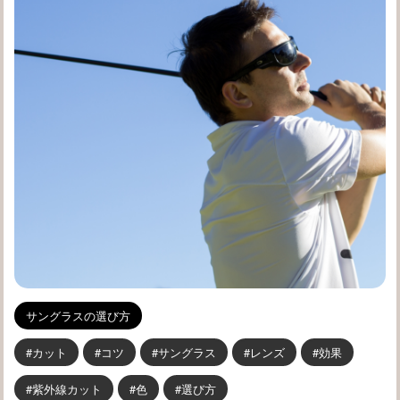
サングラスの選び方
カット
コツ
サングラス
レンズ
効果
紫外線カット
色
選び方