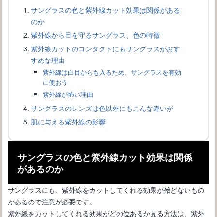
サングラスの色と紫外線カット効果は関係がある
のか
紫外線から目を守るサングラス、色の特徴
紫外線カットのコンタクトにもサングラスがおす
すめな理由
サングラスの色んな形の名称について知りたい！をお教えします
紫外線は白目からも入るため、サングラスを有効
に使おう
紫外線が怖い理由
サングラスのレンズは色以外にもこんな違いが
肌に与える紫外線の影響
サングラスの色と紫外線カット効果は関係
があるのか
サングラスにも、紫外線をカットしてくれる効果が殆どないもの
があるので注意が必要です。
サングラスの選び方、ドライブ向きのサングラスは
紫外線をカットしてくれる効果がどの位あるか見る方法は、紫外