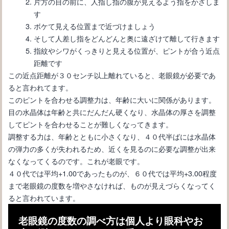
片方の目の前に、人指し指の腹が見えるよう指をかざしま
す
ボケて見える位置まで近づけましょう
そして人差し指をどんどんと奥に遠ざけて離して行きます
指紋やシワがくっきりと見える位置が、ピントが合う近点
距離です
この近点距離が３０センチ以上離れていると、老眼鏡が必要であ
ると言われてます。
このピントを合わせる調整力は、年齢に大いに関係があります。
目の水晶体は年齢と共にだんだん硬くなり、水晶体の厚さを調整
してピントを合わせることが難しくなってきます。
メガネはウェリントン型が良し！レディース向けの選び方と
調整する力は、年齢とともに小さくなり、４０代半ばには水晶体
は！？
の弾力の多くが失われるため、近くを見るのに必要な調整が出来
なくなってくるのです。これが老眼です。
４０代では平均+1.00であったものが、６０代では平均+3.00程度
まで老眼鏡の度数を増やさなければ、ものが見えづらくなってく
ると言われています。
老眼鏡の度数の調べ方は個人より眼科やお