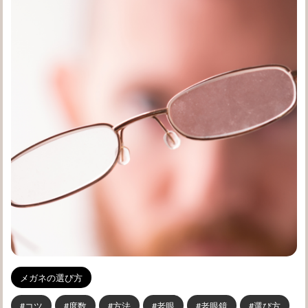
メガネの選び方
コツ
度数
方法
老眼
老眼鏡
選び方