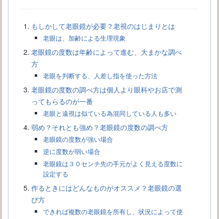
もしかして老眼鏡が必要？老視のはじまりとは
老眼は、加齢による生理現象
老眼鏡の度数は年齢によって進む、大まかな調べ
メガネのフレームなしタイプは知的に見せたい女子におすすめ
方
老眼を判断する、人差し指を使った方法
老眼鏡の度数の調べ方は個人より眼科やお店で測
ってもらるのが一番
老眼と遠視は似ている為混同している人も多い
弱め？それとも強め？老眼鏡の度数の調べ方
老眼鏡の度数が強い場合
逆に度数が弱い場合
老眼鏡は３０センチ先の手元がよく見える度数に
設定する
作るときにはどんなものがオススメ？老眼鏡の選
び方
カラーレンズをメガネに入れるポイントと女性に似合うカラー選
び
できれば複数の老眼鏡を所有し、状況によって使