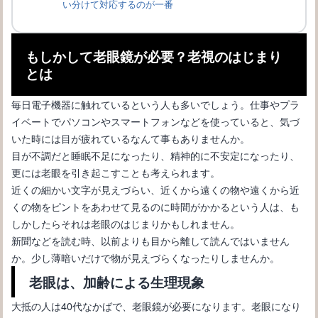
い分けて対応するのが一番
もしかして老眼鏡が必要？老視のはじまり
とは
毎日電子機器に触れているという人も多いでしょう。仕事やプラ
イベートでパソコンやスマートフォンなどを使っていると、気づ
いた時には目が疲れているなんて事もありませんか。
目が不調だと睡眠不足になったり、精神的に不安定になったり、
更には老眼を引き起こすことも考えられます。
近くの細かい文字が見えづらい、近くから遠くの物や遠くから近
ウェリントンはメガネの中で最もメンズにおすすめのフレームで
くの物をピントをあわせて見るのに時間がかかるという人は、も
す♪
しかしたらそれは老眼のはじまりかもしれません。
新聞などを読む時、以前よりも目から離して読んではいません
か。少し薄暗いだけで物が見えづらくなったりしませんか。
老眼は、加齢による生理現象
大抵の人は40代なかばで、老眼鏡が必要になります。老眼になり