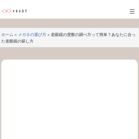
コ
ン
メ
テ
ガ
ン
ネ
ツ
ホーム
»
メガネの選び方
»
老眼鏡の度数の調べ方って簡単？あなたに合っ
ロ
へ
た老眼鏡の探し方
グ
ス
キ
ッ
プ