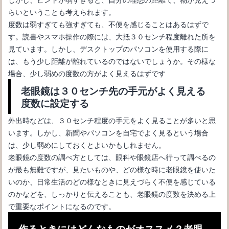
らいということも考えられます。
度数は弱すぎても強すぎても、不便を感じることはあるはずで
す。読書やスマホ操作の際には、大抵３０センチ程度離れた所を
見ています。しかし、デスクトップのパソコンを使用する際に
メガネの形の選び方。輪郭に合わせた自分に似合うメガネの探し
は、もう少し距離が離れているのではないでしょうか。その様な
方
場合、少し弱めの度数の方がよく見えるはずです
老眼鏡は３０センチ先の手元がよく見える
度数に設定する
外出時などは、３０センチ程度の手元をよく見ることが多いと思
います。しかし、新聞やパソコンを自宅でよく見るという場合
は、少し弱めにしておくとよいかもしれません。
老眼鏡の度数の調べ方としては、眼科や眼鏡店へ行って調べるの
が最も無難ですが、見たいものや、どの様な時に老眼鏡を使いた
いのか、日常生活のどの様なときに見えづらく不便を感じている
のかなどを、しっかりと伝えることも、老眼鏡の度数を決める上
で重要なポイントになるのです。
メガネタイプの老眼鏡で安いものと高いものの違いと選び方
作るときにはどんなものがオススメ？老眼