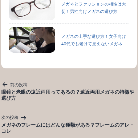
メガネとファッションの相性は大
切！男性向けメガネの選び方
メガネの上手な選び方！女子向け
40代でも老けて見えないメガネ
投
前の投稿
稿
眼鏡と老眼の遠近両用ってあるの？遠近両用メガネの特徴や
選び方
ナ
ビ
ゲ
次の投稿
ー
メガネのフレームにはどんな種類がある？フレームのアレ・
シ
コレ
ョ