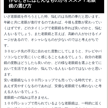
鏡の選び方
いざ老眼鏡を作ろうとした時、悩むのは当然の事だと思います。
年齢と共に老眼が進行するのであれば、今後も度数が変わってい
くはずです。どのタイミングで老眼鏡を作れば良いのかと、悩む
人もいるでしょう。また老眼鏡と言えば、高齢の人がかけるイメ
ージがあるので、オシャレなものが少ないのではと考えがちで
す。
３０センチ先の手元に合わせた度数にしてしまうと、テレビやパ
ソコンなどが見にくいと感じることもあるでしょう。自分の老眼
眼鏡のレンズに厚みが･･･目の大きさに関係？自然に見える眼鏡選
鏡の度数はどうしたら良いのか、どの様な老眼鏡を選ぶと全てに
び
おいて生活できるのか、悩んでいる人もいるのではないかと思い
ます。
安い老眼鏡なら１００円ショップでも売っている時代です。とり
あえず見やすくなるのであれば、安価な老眼鏡でも構わないと考
える人もいるでしょう。
老眼鏡への悩みは尽きません。
１００円ショップで売られているような老眼鏡は、一時的に近く