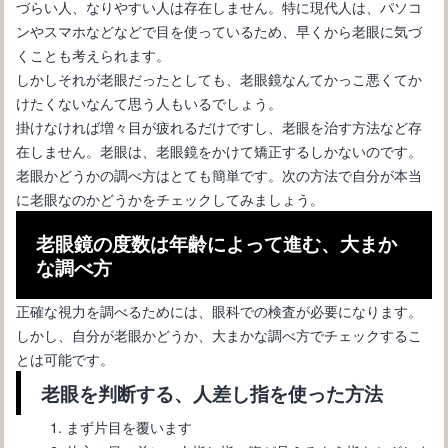
づらい人、なりやすい人は存在しません。特に現代人は、パソコ
ンやスマホなどなどで目を使っているため、早くから老眼に気づ
くことも考えられます。
しかしそれが老眼だったとしても、老眼鏡なんてかっこ悪くてか
けたくないなんて思う人もいるでしょう。
眼鏡フレーム！似合う・似合わないを見極めるポイントとは！？
掛けなければ増々目が疲れるだけですし、老眼を治す方法など存
在しません。老眼は、老眼鏡をかけて矯正するしかないのです。
老眼かどうかの調べ方はとても簡単です。次の方法で自分が本当
に老眼なのかどうかをチェックしてみましょう。
老眼鏡の度数は年齢によって進む、大まか
な調べ方
正確な視力を調べるためには、眼科での検査が必要になります。
しかし、自分が老眼かどうか、大まかな調べ方でチェックするこ
とは可能です。
老眼を判断する、人差し指を使った方法
メガネを作る時に必要な視力と度数について正しく理解しましょ
まず片目を覆います
う