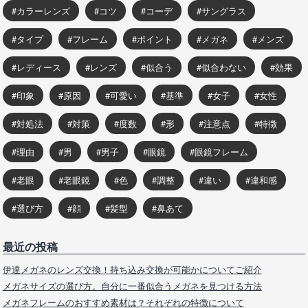
カラーレンズ
コツ
コーデ
サングラス
タイプ
フレーム
ポイント
メガネ
メンズ
レディース
レンズ
似合う
似合わない
効果
印象
原因
可愛い
基準
女子
女性
対処法
対策
度数
形
注意点
特徴
理由
男
男子
眼鏡
眼鏡フレーム
老眼
老眼鏡
色
調整
違い
違和感
選び方
顔
髪型
鼻あて
最近の投稿
伊達メガネのレンズ交換！持ち込み交換が可能かについてご紹介
メガネサイズの選び方。自分に一番似合うメガネを見つける方法
メガネフレームのおすすめ素材は？それぞれの特徴について