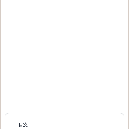
メガネと老眼鏡、両方の特徴を持つ遠近両用メガネについて
眼鏡のレンズの仕組みと目が小さくならない眼鏡の選び方を解説
目次