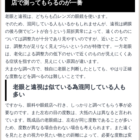
店で測ってもらるのが一番
老眼と遠視は、どちらも凸レンズの眼鏡を使います。
そのため、混同している人もいるかもしれませんが、遠視は網膜
の後ろ側でピントが合うという屈折異常によって、遠くのものに
ついては調整力が十分であり見やすいのですが、近いところで
老眼鏡の度数は年齢で上がるもの？自分に合った老眼鏡選び
は、調整力が足りなく見えづらいというのが特徴です。一方老眼
は、老化による調整力の低下のせいで近くのものが見えにくくあ
る症状を指すので、見えにくい原因が違います。
大まかな調べ方で、独自に老眼と判断したとしても、やはり正確
な度数などを調べるのは難しいことです。
老眼と遠視は似ている為混同している人も
多い
ですから、眼科や眼鏡店へ行き、しっかりと調べてもらう事が必
要なのです。また左右の目の度数は、大抵の人は異なると言われ
ています。既成品の老眼鏡は、左右が同じ度数であることが多い
メガネの黒縁スクエア型が似合う顔型とメガネを選ぶポイントと
ため、度数が異なる場合合わない場合も考えられます。また遠く
は？
を見たときの視力や見たい物との距離によって、必要な度数は変