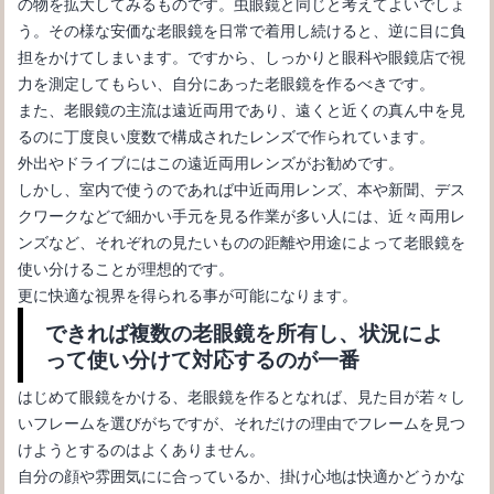
の物を拡大してみるものです。虫眼鏡と同じと考えてよいでしょ
う。その様な安価な老眼鏡を日常で着用し続けると、逆に目に負
担をかけてしまいます。ですから、しっかりと眼科や眼鏡店で視
力を測定してもらい、自分にあった老眼鏡を作るべきです。
また、老眼鏡の主流は遠近両用であり、遠くと近くの真ん中を見
るのに丁度良い度数で構成されたレンズで作られています。
外出やドライブにはこの遠近両用レンズがお勧めです。
しかし、室内で使うのであれば中近両用レンズ、本や新聞、デス
クワークなどで細かい手元を見る作業が多い人には、近々両用レ
ンズなど、それぞれの見たいものの距離や用途によって老眼鏡を
使い分けることが理想的です。
更に快適な視界を得られる事が可能になります。
できれば複数の老眼鏡を所有し、状況によ
って使い分けて対応するのが一番
はじめて眼鏡をかける、老眼鏡を作るとなれば、見た目が若々し
いフレームを選びがちですが、それだけの理由でフレームを見つ
けようとするのはよくありません。
自分の顔や雰囲気にに合っているか、掛け心地は快適かどうかな