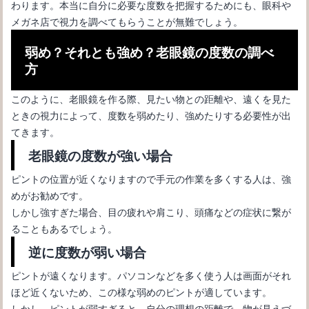
わります。本当に自分に必要な度数を把握するためにも、眼科や
メガネ店で視力を調べてもらうことが無難でしょう。
弱め？それとも強め？老眼鏡の度数の調べ
方
このように、老眼鏡を作る際、見たい物との距離や、遠くを見た
ときの視力によって、度数を弱めたり、強めたりする必要性が出
てきます。
老眼鏡の度数が強い場合
ピントの位置が近くなりますので手元の作業を多くする人は、強
メガネが似合うコーデとは？メンズにおすすめなコーディネート
めがお勧めです。
しかし強すぎた場合、目の疲れや肩こり、頭痛などの症状に繋が
ることもあるでしょう。
逆に度数が弱い場合
ピントが遠くなります。パソコンなどを多く使う人は画面がそれ
ほど近くないため、この様な弱めのピントが適しています。
しかし、ピントが弱すぎると、自分の理想の距離で、物が見えづ