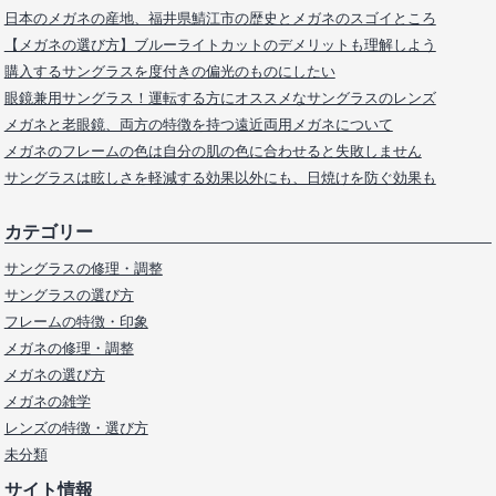
日本のメガネの産地、福井県鯖江市の歴史とメガネのスゴイところ
【メガネの選び方】ブルーライトカットのデメリットも理解しよう
購入するサングラスを度付きの偏光のものにしたい
眼鏡兼用サングラス！運転する方にオススメなサングラスのレンズ
メガネと老眼鏡、両方の特徴を持つ遠近両用メガネについて
メガネのフレームの色は自分の肌の色に合わせると失敗しません
サングラスは眩しさを軽減する効果以外にも、日焼けを防ぐ効果も
カテゴリー
サングラスの修理・調整
サングラスの選び方
フレームの特徴・印象
メガネの修理・調整
メガネの選び方
メガネの雑学
レンズの特徴・選び方
未分類
サイト情報