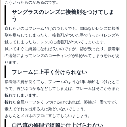
こういったものがあるのです。
サングラスのレンズに接着剤をつけてしま
う
直したいのはフレームだけのつもりでも、関係ないレンズに接着
メガネの黒縁をかけるなら細いものがいい！オススメな理由と
剤を垂らしてしまったり、接着剤がついた手でうっかりレンズを
は？
触ってしまったら、レンズに接着剤がついてしまいます。
拭いてすぐに綺麗になれば良いのですが、跡が残ったり、接着剤
の溶剤によってレンズのコーティングが剥がれてしまう恐れがあ
ります。
フレームに上手く付けられない
接着剤の質が良くても、フレームのような細い場所をつけたとこ
ろで、再びぶつかるなどしてしまえば、フレームはそこからまた
折れてしまいます。
折れた金属パーツをくっつけるのであれば、溶接が一番ですが、
素人でそれを出来る人は殆どいないでしょう。
メガネを買うならネット？安いものを買うときのポイント
きちんとメガネのプロに直してもらいましょう。
自己流の修理で綺麗に仕上げられない