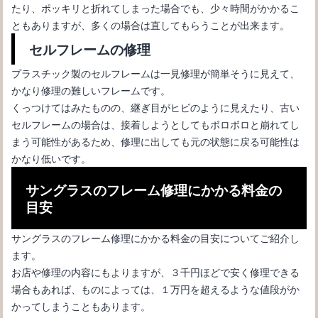
たり、ポッキリと折れてしまった場合でも、少々時間がかかるこ
ともありますが、多くの場合は直してもらうことが出来ます。
セルフレームの修理
プラスチック製のセルフレームは一見修理が簡単そうに見えて、
遠視の眼鏡で目が大きくなるのってナゼ？遠視メガネの特徴
かなり修理の難しいフレームです。
くっつけてはみたものの、継ぎ目がヒビのように見えたり、古い
セルフレームの場合は、接着しようとしてもボロボロと崩れてし
まう可能性があるため、修理に出しても元の状態に戻る可能性は
かなり低いです。
サングラスのフレーム修理にかかる料金の
目安
サングラスのフレーム修理にかかる料金の目安についてご紹介し
ます。
お店や修理の内容にもよりますが、３千円ほどで安く修理できる
場合もあれば、ものによっては、１万円を超えるような値段がか
メガネの作り方の手順や費用、視力検査について解説します
かってしまうこともあります。