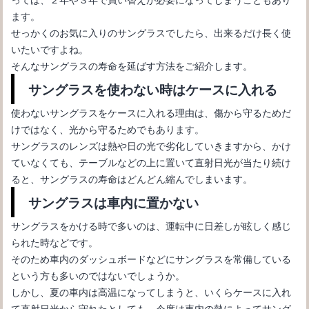
ます。
せっかくのお気に入りのサングラスでしたら、出来るだけ長く使
いたいですよね。
そんなサングラスの寿命を延ばす方法をご紹介します。
サングラスを使わない時はケースに入れる
使わないサングラスをケースに入れる理由は、傷から守るためだ
けではなく、光から守るためでもあります。
サングラスのレンズに傷がついたときの対処方法と予防方法
サングラスのレンズは熱や日の光で劣化していきますから、かけ
ていなくても、テーブルなどの上に置いて直射日光が当たり続け
ると、サングラスの寿命はどんどん縮んでしまいます。
サングラスは車内に置かない
サングラスをかける時で多いのは、運転中に日差しが眩しく感じ
られた時などです。
そのため車内のダッシュボードなどにサングラスを常備している
という方も多いのではないでしょうか。
しかし、夏の車内は高温になってしまうと、いくらケースに入れ
て直射日光から守れたとしても、今度は車内の熱によってサング