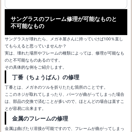
メガネのレンズに傷がついてしまったときの対処の仕方
サングラスのフレーム修理が可能なものと
不可能なもの
サングラスが壊れたら、メガネ屋さんに持っていけば100％直し
てもらえると思っていませんか？
実は、壊れた場所やフレームの種類によっては、修理が可能なも
のと不可能なものあるのです。
その具体的な例をご紹介します。
丁番（ちょうばん）の修理
メガネが似合わない男性とは？似合うメガネを見つけたい､､､
丁番とは、メガネのツルを折りたたむ箇所のことです。
ここのネジが取れてしまったり、パーツが曲がってしまった場合
は、部品の交換で済むことが多いので、ほとんどの場合は直すこ
とが容易に出来ます。
金属のフレームの修理
金属は曲げたり溶接が可能ですので、フレームが曲がってしまっ