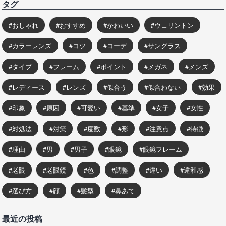
タグ
おしゃれ
おすすめ
かわいい
ウェリントン
カラーレンズ
コツ
コーデ
サングラス
タイプ
フレーム
ポイント
メガネ
メンズ
レディース
レンズ
似合う
似合わない
効果
印象
原因
可愛い
基準
女子
女性
対処法
対策
度数
形
注意点
特徴
理由
男
男子
眼鏡
眼鏡フレーム
老眼
老眼鏡
色
調整
違い
違和感
選び方
顔
髪型
鼻あて
最近の投稿