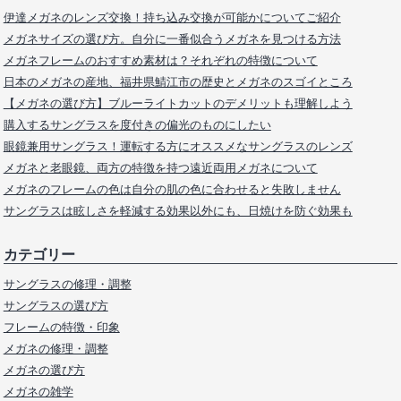
伊達メガネのレンズ交換！持ち込み交換が可能かについてご紹介
メガネサイズの選び方。自分に一番似合うメガネを見つける方法
メガネフレームのおすすめ素材は？それぞれの特徴について
日本のメガネの産地、福井県鯖江市の歴史とメガネのスゴイところ
【メガネの選び方】ブルーライトカットのデメリットも理解しよう
購入するサングラスを度付きの偏光のものにしたい
眼鏡兼用サングラス！運転する方にオススメなサングラスのレンズ
メガネと老眼鏡、両方の特徴を持つ遠近両用メガネについて
メガネのフレームの色は自分の肌の色に合わせると失敗しません
サングラスは眩しさを軽減する効果以外にも、日焼けを防ぐ効果も
カテゴリー
サングラスの修理・調整
サングラスの選び方
フレームの特徴・印象
メガネの修理・調整
メガネの選び方
メガネの雑学