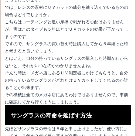
では、レンズの素材にＵＶカットの成分を練り込んでいるものの
場合はどうでしょうか。
こちらはコーティングと違い摩擦で剥がれる心配はありません
メガネが似合う髪型とは？女性におすすめなヘアスタイル
が、実はこのタイプも５年ほどでＵＶカットの効果が下がってし
まうのです。
ですので、サングラスの買い替え時は購入してから５年経った時
と考えると良いでしょう。
とはいえ、自分の持っているサングラスの購入した時期がわから
ないと、それがいつなのかわかりませんよね。
そんな時は、メガネ店にあるＵＶ測定器にかけてもらうと、自分
の持っているサングラスがどれだけＵＶカットしてくれるのか計
ることが出来ます。
その機械は全てのメガネ店にあるわけではありませんので、事前
に確認してから行くようにしましょう。
サングラスが日本人に似合わない理由と選び方を紹介します
サングラスの寿命を延ばす方法
先ほどサングラスの寿命は５年と申し上げましたが、使い方によ
っては、２年や３年で買い替えが必要になってしまうこともあり