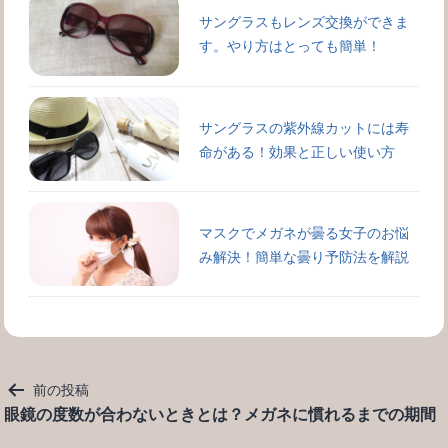
サングラスもレンズ交換ができま
す。やり方はとっても簡単！
サングラスの紫外線カットには寿
命がある！効果と正しい使い方
マスクでメガネが曇る女子のお悩
み解決！簡単な曇り予防法を解説
投
前の投稿
稿
眼鏡の度数が合わないときとは？メガネに慣れるまでの期間
ナ