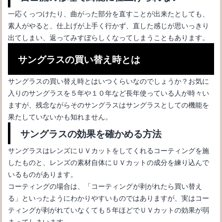
一応くっつけたり、曲がった部分を直すことが出来たとしても、
素人がやると、仕上げが上手く行かず、直した感じが思いっきり
出てしまい、返ってみすぼらしくなってしまうこともあります。
サングラスの買い替え時とは
サングラスの買い替え時とはいつくらいなのでしょうか？お気に
入りのサングラスを５年や１０年など長年使っている人が時々い
ますが、残念ながらそのサングラスはサングラスとしての機能を
果たしていないかも知れません。
セルロイドメガネの寿命はどのくらい？長持ちさせる方法
サングラスの効果を確かめる方法
サングラスはレンズにＵＶカットをしてくれるコーティングを施
したものと、レンズの素材自体にＵＶカットの成分を練り込んで
いるものがあります。
コーティングの場合は、「コーティングが剥がれたら買い替え
る」といったようにわかりやすいものではありますが、実はコー
ティングが剥がれていなくても５年ほどでＵＶカットの効果が弱
まってしまいます。