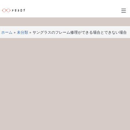
コ
ン
メ
テ
ガ
ン
ネ
ツ
ホーム
»
未分類
»
サングラスのフレーム修理ができる場合とできない場合
ロ
へ
グ
ス
キ
ッ
プ