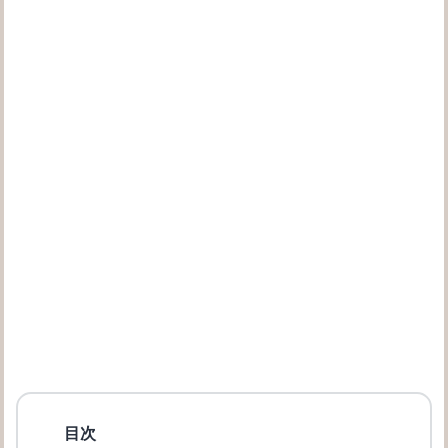
サングラスのレンズカラーの選び方！あなたにオススメなものと
は？
家メガネ女子を嫌いな男性はいない？さらに可愛く見せる方法
目次