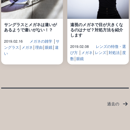
サングラスとメガネは違いが
遠視のメガネで目が大きくな
あるようで違いがない！？
るのはナゼ？対処方法を紹介
します
2019.02.16
メガネの雑学
│
サ
2019.02.08
レンズの特徴・選
ングラス
│
メガネ
│
理由
│
眼鏡
│
違
び方
│
メガネ
│
レンズ
│
対処法
│
度
い
数
│
眼鏡
投
過去の
稿
の
ペ