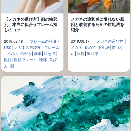
【メガネの選び方】顔の輪郭
メガネの違和感に慣れない原
別、本当に似合うフレーム探
因と改善するための対処法を
しのコツ
紹介
2019.09.18
フレームの特徴・
2019.09.17
メガネの選び方
│
印象
│
メガネの選び方
│
フレーム
メガネ
│
初めて
│
対処法
│
慣れな
│
メガネ
│
似合う
│
基準
│
注意点
│
い
│
眼鏡
│
違和感
眼鏡
│
眼鏡フレーム
│
輪郭
│
選び
方
│
顔