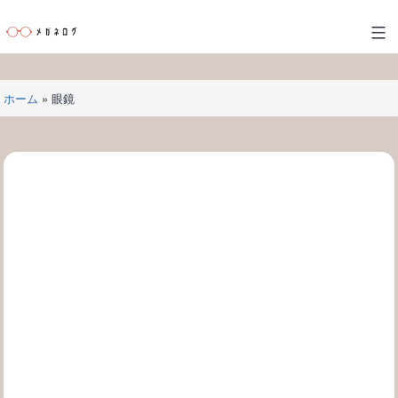
コ
ン
メ
テ
ガ
ン
ネ
ツ
ホーム
»
眼鏡
ロ
へ
グ
ス
キ
ッ
プ