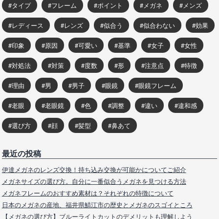
タイプ
フレーム
ポイント
メガネ
メンズ
レディース
レンズ
似合う
似合わない
効果
印象
原因
可愛い
基準
女子
女性
対処法
対策
度数
形
注意点
特徴
理由
男
男子
眼鏡
眼鏡フレーム
老眼
老眼鏡
色
調整
違い
違和感
選び方
顔
髪型
鼻あて
最近の投稿
伊達メガネのレンズ交換！持ち込み交換が可能かについてご紹介
メガネサイズの選び方。自分に一番似合うメガネを見つける方法
メガネフレームのおすすめ素材は？それぞれの特徴について
日本のメガネの産地、福井県鯖江市の歴史とメガネのスゴイところ
【メガネの選び方】ブルーライトカットのデメリットも理解しよう