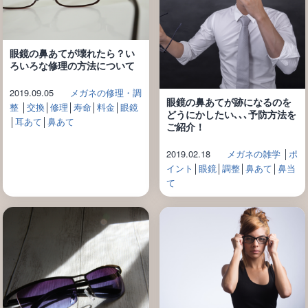
眼鏡の鼻あてが壊れたら？い
ろいろな修理の方法について
2019.09.05
メガネの修理・調
眼鏡の鼻あてが跡になるのを
整
│
交換
│
修理
│
寿命
│
料金
│
眼鏡
どうにかしたい､､､予防方法を
│
耳あて
│
鼻あて
ご紹介！
2019.02.18
メガネの雑学
│
ポ
イント
│
眼鏡
│
調整
│
鼻あて
│
鼻当
て