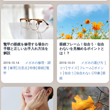
鼈甲の眼鏡を修理する場合の
眼鏡フレーム！似合う・似合
手順と正しいお手入れ方法を
わないを見極めるポイントと
解説
は！？
2019.10.14
メガネの修理・調
2019.10.01
メガネの選び方
│
整
│
修理
│
注意点
│
特徴
│
眼鏡
│
鼈
コツ
│
サイズ
│
フレーム
│
ポイン
甲
ト
│
似合う
│
似合わない
│
印象
│
眼
鏡