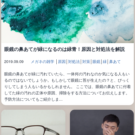
眼鏡の鼻あてが緑になるのは緑青！原因と対処法を解説
2019.09.09
メガネの雑学
│
原因
│
対処法
│
対策
│
眼鏡
│
緑
│
鼻あて
眼鏡の鼻あてが緑に汚れていたら、一体何の汚れなのか気になる人もい
るのではないでしょうか。もしかして眼鏡に苔が生えたの？と、びっく
りしてしまう人もいるかもしれません。 ここでは、眼鏡の鼻あてに付着
してた緑の汚れの正体や原因、掃除をする方法についてお伝えします。
予防方法についてもご紹介しま...