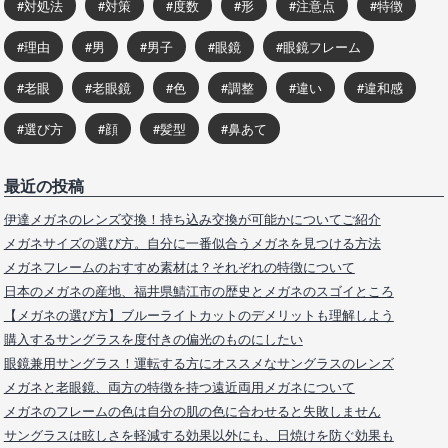
対処法
対策
度数
形
注意点
特徴
理由
男
男子
眼鏡
眼鏡フレーム
老眼
老眼鏡
色
調整
違い
違和感
選び方
顔
髪型
鼻あて
最近の投稿
伊達メガネのレンズ交換！持ち込み交換が可能かについてご紹介
メガネサイズの選び方。自分に一番似合うメガネを見つける方法
メガネフレームのおすすめ素材は？それぞれの特徴について
日本のメガネの産地、福井県鯖江市の歴史とメガネのスゴイところ
【メガネの選び方】ブルーライトカットのデメリットも理解しよう
購入するサングラスを度付きの偏光のものにしたい
眼鏡兼用サングラス！運転する方にオススメなサングラスのレンズ
メガネと老眼鏡、両方の特徴を持つ遠近両用メガネについて
メガネのフレームの色は自分の肌の色に合わせると失敗しません
サングラスは眩しさを軽減する効果以外にも、日焼けを防ぐ効果も