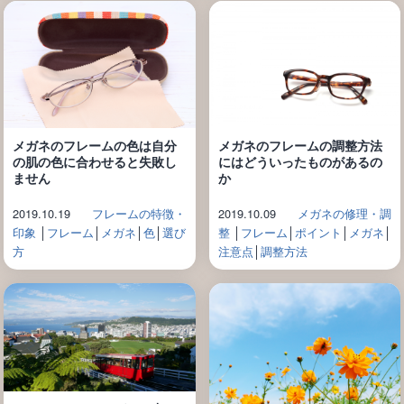
メガネのフレームの色は自分
メガネのフレームの調整方法
の肌の色に合わせると失敗し
にはどういったものがあるの
ません
か
2019.10.19
フレームの特徴・
2019.10.09
メガネの修理・調
印象
│
フレーム
│
メガネ
│
色
│
選び
整
│
フレーム
│
ポイント
│
メガネ
│
方
注意点
│
調整方法