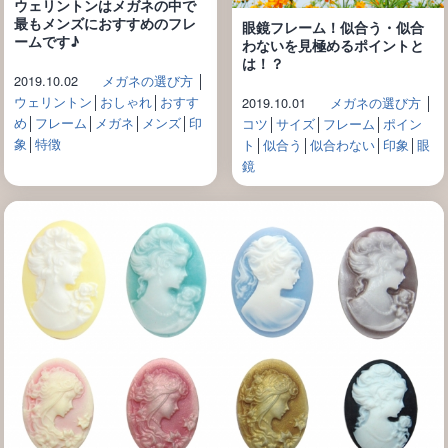
ウェリントンはメガネの中で
最もメンズにおすすめのフレ
眼鏡フレーム！似合う・似合
ームです♪
わないを見極めるポイントと
は！？
2019.10.02
メガネの選び方
│
ウェリントン
│
おしゃれ
│
おすす
2019.10.01
メガネの選び方
│
め
│
フレーム
│
メガネ
│
メンズ
│
印
コツ
│
サイズ
│
フレーム
│
ポイン
象
│
特徴
ト
│
似合う
│
似合わない
│
印象
│
眼
鏡