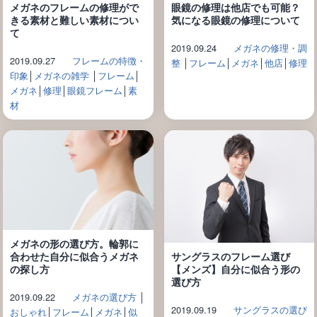
メガネのフレームの修理がで
眼鏡の修理は他店でも可能？
きる素材と難しい素材につい
気になる眼鏡の修理について
て
2019.09.24
メガネの修理・調
2019.09.27
フレームの特徴・
整
│
フレーム
│
メガネ
│
他店
│
修理
印象
│
メガネの雑学
│
フレーム
│
メガネ
│
修理
│
眼鏡フレーム
│
素
材
メガネの形の選び方。輪郭に
サングラスのフレーム選び
合わせた自分に似合うメガネ
【メンズ】自分に似合う形の
の探し方
選び方
2019.09.22
メガネの選び方
│
2019.09.19
サングラスの選び
おしゃれ
│
フレーム
│
メガネ
│
似