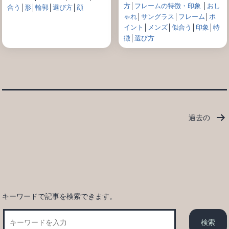
方
│
フレームの特徴・印象
│
おし
合う
│
形
│
輪郭
│
選び方
│
顔
ゃれ
│
サングラス
│
フレーム
│
ポ
イント
│
メンズ
│
似合う
│
印象
│
特
徴
│
選び方
投
過去の
稿
の
ペ
ー
ジ
送
キーワードで記事を検索できます。
り