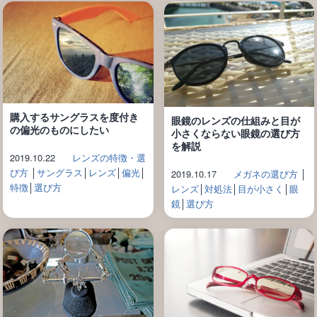
購入するサングラスを度付き
眼鏡のレンズの仕組みと目が
の偏光のものにしたい
小さくならない眼鏡の選び方
を解説
2019.10.22
レンズの特徴・選
び方
│
サングラス
│
レンズ
│
偏光
│
2019.10.17
メガネの選び方
│
特徴
│
選び方
レンズ
│
対処法
│
目が小さく
│
眼
鏡
│
選び方