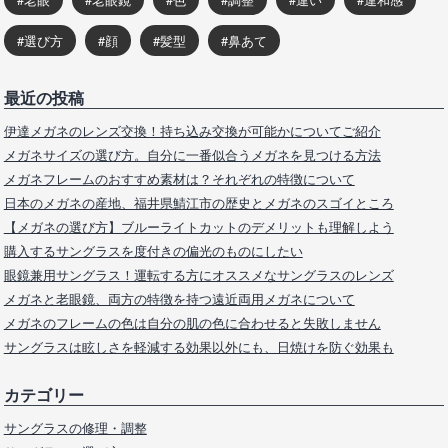
選び方
顔
髪型
鼻あて
最近の投稿
伊達メガネのレンズ交換！持ち込み交換が可能かについてご紹介
メガネサイズの選び方。自分に一番似合うメガネを見つける方法
メガネフレームのおすすめ素材は？それぞれの特徴について
日本のメガネの産地、福井県鯖江市の歴史とメガネのスゴイところ
【メガネの選び方】ブルーライトカットのデメリットも理解しよう
購入するサングラスを度付きの偏光のものにしたい
眼鏡兼用サングラス！運転する方にオススメなサングラスのレンズ
メガネと老眼鏡、両方の特徴を持つ遠近両用メガネについて
メガネのフレームの色は自分の肌の色に合わせると失敗しません
サングラスは眩しさを軽減する効果以外にも、日焼けを防ぐ効果も
カテゴリー
サングラスの修理・調整