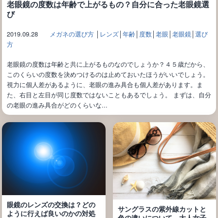
老眼鏡の度数は年齢で上がるもの？自分に合った老眼鏡選
び
2019.09.28
メガネの選び方
│
レンズ
│
年齢
│
度数
│
老眼
│
老眼鏡
│
選び
方
老眼鏡の度数は年齢と共に上がるものなのでしょうか？４５歳だから、
このくらいの度数を決めつけるのは止めておいたほうがいいでしょう。
視力に個人差があるように、老眼の進み具合も個人差があります。ま
た、右目と左目が同じ度数ではないこともあるでしょう。 まずは、自分
の老眼の進み具合がどのくらいな...
眼鏡のレンズの交換は？どの
サングラスの紫外線カットと
ように行えば良いのかの対処
色の違いについて。大人女子