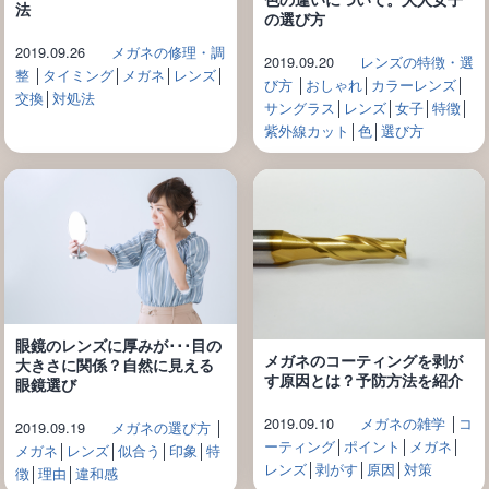
法
の選び方
2019.09.26
メガネの修理・調
2019.09.20
レンズの特徴・選
整
│
タイミング
│
メガネ
│
レンズ
│
び方
│
おしゃれ
│
カラーレンズ
│
交換
│
対処法
サングラス
│
レンズ
│
女子
│
特徴
│
紫外線カット
│
色
│
選び方
眼鏡のレンズに厚みが･･･目の
メガネのコーティングを剥が
大きさに関係？自然に見える
す原因とは？予防方法を紹介
眼鏡選び
2019.09.10
メガネの雑学
│
コ
2019.09.19
メガネの選び方
│
ーティング
│
ポイント
│
メガネ
│
メガネ
│
レンズ
│
似合う
│
印象
│
特
レンズ
│
剥がす
│
原因
│
対策
徴
│
理由
│
違和感