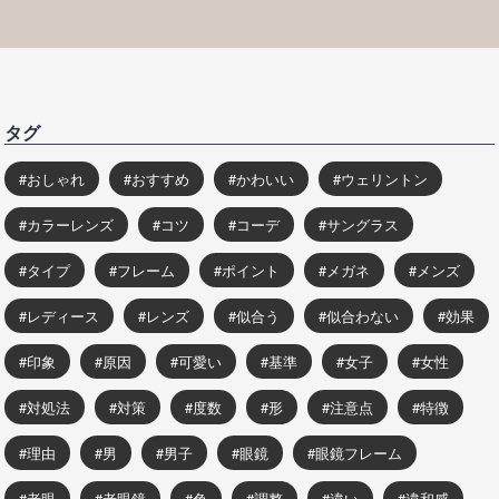
タグ
おしゃれ
おすすめ
かわいい
ウェリントン
カラーレンズ
コツ
コーデ
サングラス
タイプ
フレーム
ポイント
メガネ
メンズ
レディース
レンズ
似合う
似合わない
効果
印象
原因
可愛い
基準
女子
女性
対処法
対策
度数
形
注意点
特徴
理由
男
男子
眼鏡
眼鏡フレーム
老眼
老眼鏡
色
調整
違い
違和感