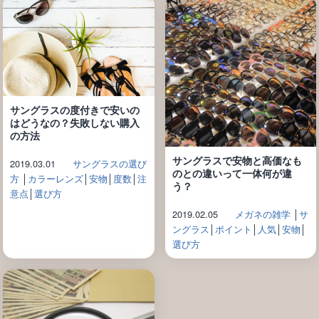
サングラスの度付きで安いの
はどうなの？失敗しない購入
の方法
サングラスで安物と高価なも
2019.03.01
サングラスの選び
のとの違いって一体何が違
方
│
カラーレンズ
│
安物
│
度数
│
注
う？
意点
│
選び方
2019.02.05
メガネの雑学
│
サ
ングラス
│
ポイント
│
人気
│
安物
│
選び方