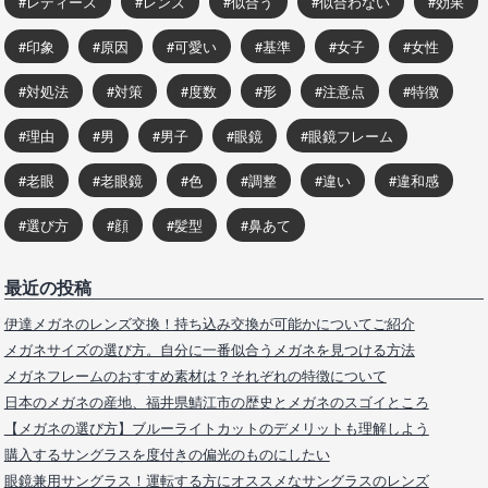
レディース
レンズ
似合う
似合わない
効果
印象
原因
可愛い
基準
女子
女性
対処法
対策
度数
形
注意点
特徴
理由
男
男子
眼鏡
眼鏡フレーム
老眼
老眼鏡
色
調整
違い
違和感
選び方
顔
髪型
鼻あて
最近の投稿
伊達メガネのレンズ交換！持ち込み交換が可能かについてご紹介
メガネサイズの選び方。自分に一番似合うメガネを見つける方法
メガネフレームのおすすめ素材は？それぞれの特徴について
日本のメガネの産地、福井県鯖江市の歴史とメガネのスゴイところ
【メガネの選び方】ブルーライトカットのデメリットも理解しよう
購入するサングラスを度付きの偏光のものにしたい
眼鏡兼用サングラス！運転する方にオススメなサングラスのレンズ