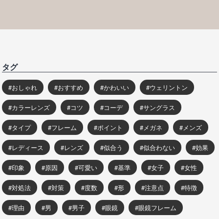
タグ
おしゃれ
おすすめ
かわいい
ウェリントン
カラーレンズ
コツ
コーデ
サングラス
タイプ
フレーム
ポイント
メガネ
メンズ
レディース
レンズ
似合う
似合わない
効果
印象
原因
可愛い
基準
女子
女性
対処法
対策
度数
形
注意点
特徴
理由
男
男子
眼鏡
眼鏡フレーム