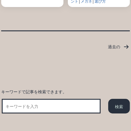
ント
│
メガネ
│
選び方
投
過去の
稿
の
ペ
ー
ジ
送
キーワードで記事を検索できます。
り