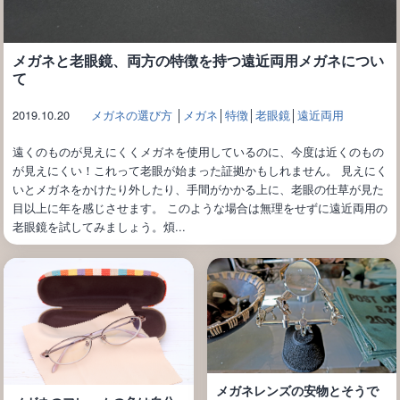
メガネと老眼鏡、両方の特徴を持つ遠近両用メガネについ
て
2019.10.20
メガネの選び方
│
メガネ
│
特徴
│
老眼鏡
│
遠近両用
遠くのものが見えにくくメガネを使用しているのに、今度は近くのもの
が見えにくい！これって老眼が始まった証拠かもしれません。 見えにく
いとメガネをかけたり外したり、手間がかかる上に、老眼の仕草が見た
目以上に年を感じさせます。 このような場合は無理をせずに遠近両用の
老眼鏡を試してみましょう。煩...
メガネレンズの安物とそうで