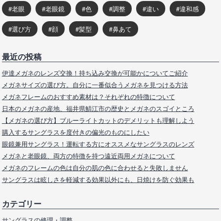
老眼
老眼鏡
色
調整
違い
違和感
選び方
顔
髪型
鼻あて
最近の投稿
伊達メガネのレンズ交換！持ち込み交換が可能かについてご紹介
メガネサイズの選び方。自分に一番似合うメガネを見つける方法
メガネフレームのおすすめ素材は？それぞれの特徴について
日本のメガネの産地、福井県鯖江市の歴史とメガネのスゴイところ
【メガネの選び方】ブルーライトカットのデメリットも理解しよう
購入するサングラスを度付きの偏光のものにしたい
眼鏡兼用サングラス！運転する方にオススメなサングラスのレンズ
メガネと老眼鏡、両方の特徴を持つ遠近両用メガネについて
メガネのフレームの色は自分の肌の色に合わせると失敗しません
サングラスは眩しさを軽減する効果以外にも、日焼けを防ぐ効果も
カテゴリー
サングラスの修理・調整