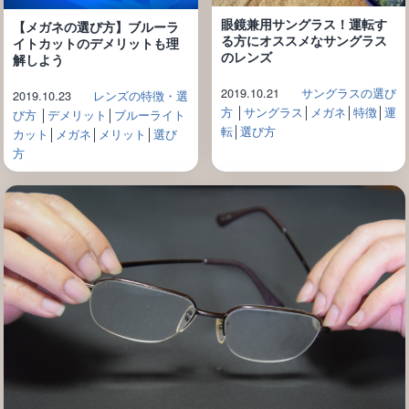
眼鏡兼用サングラス！運転す
【メガネの選び方】ブルーラ
る方にオススメなサングラス
イトカットのデメリットも理
のレンズ
解しよう
2019.10.21
サングラスの選び
2019.10.23
レンズの特徴・選
方
│
サングラス
│
メガネ
│
特徴
│
運
び方
│
デメリット
│
ブルーライト
転
│
選び方
カット
│
メガネ
│
メリット
│
選び
方