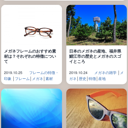
メガネフレームのおすすめ素
日本のメガネの産地、福井県
材は？それぞれの特徴につい
鯖江市の歴史とメガネのスゴ
て
イところ
2019.10.25
フレームの特徴・
2019.10.24
メガネの雑学
│
メ
印象
│
フレーム
│
メガネ
│
素材
ガネ
│
歴史
│
特徴
│
産地