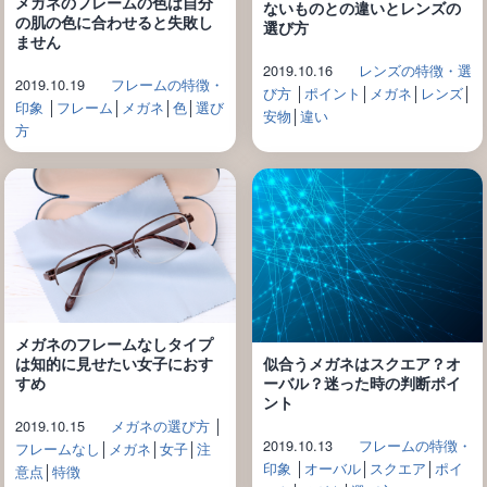
メガネのフレームの色は自分
ないものとの違いとレンズの
の肌の色に合わせると失敗し
選び方
ません
2019.10.16
レンズの特徴・選
2019.10.19
フレームの特徴・
び方
│
ポイント
│
メガネ
│
レンズ
│
印象
│
フレーム
│
メガネ
│
色
│
選び
安物
│
違い
方
メガネのフレームなしタイプ
似合うメガネはスクエア？オ
は知的に見せたい女子におす
ーバル？迷った時の判断ポイ
すめ
ント
2019.10.15
メガネの選び方
│
2019.10.13
フレームの特徴・
フレームなし
│
メガネ
│
女子
│
注
印象
│
オーバル
│
スクエア
│
ポイ
意点
│
特徴